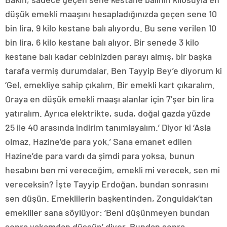
düşük emekli maaşını hesapladığınızda geçen sene 10
bin lira, 9 kilo kestane balı alıyordu. Bu sene verilen 10
bin lira, 6 kilo kestane balı alıyor. Bir senede 3 kilo
kestane balı kadar cebinizden parayı almış, bir başka
tarafa vermiş durumdalar. Ben Tayyip Bey’e diyorum ki
‘Gel, emekliye sahip çıkalım. Bir emekli kart çıkaralım.
Oraya en düşük emekli maaşı alanlar için 7’şer bin lira
yatıralım. Ayrıca elektrikte, suda, doğal gazda yüzde
25 ile 40 arasında indirim tanımlayalım.’ Diyor ki ‘Asla
olmaz. Hazine’de para yok.’ Sana emanet edilen
Hazine’de para vardı da şimdi para yoksa, bunun
hesabını ben mi vereceğim, emekli mi verecek, sen mi
vereceksin? İşte Tayyip Erdoğan, bundan sonrasını
sen düşün. Emeklilerin başkentinden, Zonguldak’tan
emekliler sana söylüyor: ‘Beni düşünmeyen bundan
sonra yakamdan düşsün’ diyor. Bundan sonra