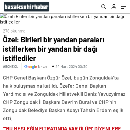
278 okunma
Özel: Birileri bir yandan paraları
istiflerken bir yandan bir dağı
istiflediler
24 Mart 2024 00:30
ABONE OL
News
CHP Genel Başkanı Özgür Özel, bugün Zonguldak’ta
halk buluşmasına katıldı. Özel’e; Genel Başkan
Yardımcısı ve Zonguldak Milletvekili Deniz Yavuzyılmaz,
CHP Zonguldak İl Başkanı Devrim Dural ve CHP’nin
Zonguldak Belediye Başkan Adayı Tahsin Erdem eşlik
etti.
“‘BU MESLEĞİN FITRATINDA VAR ÖLÜM’ DİYENLERE