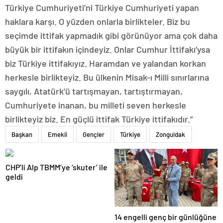
Türkiye Cumhuriyeti’ni Türkiye Cumhuriyeti yapan
haklara karşı. O yüzden onlarla birlikteler. Biz bu
seçimde ittifak yapmadık gibi görünüyor ama çok daha
büyük bir ittifakın içindeyiz. Onlar Cumhur İttifakı’ysa
biz Türkiye ittifakıyız. Haramdan ve yalandan korkan
herkesle birlikteyiz. Bu ülkenin Misak-ı Milli sınırlarına
saygılı, Atatürk’ü tartışmayan, tartıştırmayan,
Cumhuriyete inanan, bu milleti seven herkesle
birlikteyiz biz. En güçlü ittifak Türkiye ittifakıdır.”
Başkan
Emekli
Gençler
Türkiye
Zonguldak
CHP’li Alp TBMM’ye ‘skuter’ ile
geldi
14 engelli genç bir günlüğüne