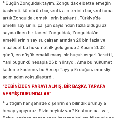
* Bugün Zonguldak’tayım. Zonguldak elbette emeğin
başkenti, kömürün başkenti, alın terinin başkenti ama
artık Zonguldak emeklilerin başkenti. Türkiye’de
emekli sayısının, çalışan sayısından fazla olduğu az
sayıda ilden bir tanesi Zonguldak. Zonguldak’ın
emeklilerinin sayısı, çalışanlarından 26 bin fazla ve
maalesef bu hükümet ilk geldiğinde 3 Kasım 2002
günü, en düşük emekli maaşı bir buçuk asgari ücretti.
Yani bugünkü hesapla 26 bin liraydı. Ama bu hükümet
kademe kademe, bu Recep Tayyip Erdoğan, emekliyi
adım adım yoksullaştırdı.
“CEBİNİZDEN PARAYI ALMIŞ, BİR BAŞKA TARAFA
VERMİŞ DURUMDALAR”
* Gittiğim her şehirde o şehrin en bilindik ürünüyle
hesap yapıyoruz. Sizin neyiniz var? Kestane balı var.
Bakın, sadece geçen sene kestane balının kilosuyla en