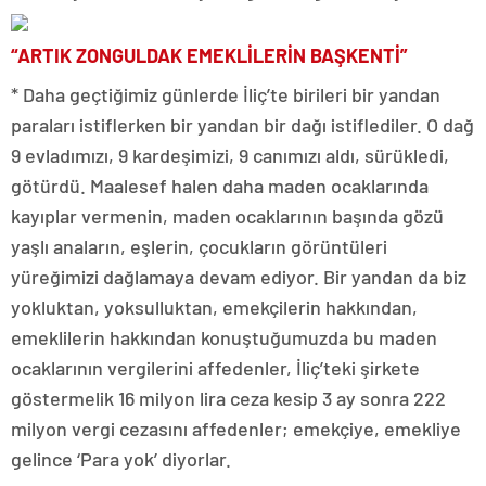
“ARTIK ZONGULDAK EMEKLİLERİN BAŞKENTİ”
* Daha geçtiğimiz günlerde İliç’te birileri bir yandan
paraları istiflerken bir yandan bir dağı istiflediler. O dağ
9 evladımızı, 9 kardeşimizi, 9 canımızı aldı, sürükledi,
götürdü. Maalesef halen daha maden ocaklarında
kayıplar vermenin, maden ocaklarının başında gözü
yaşlı anaların, eşlerin, çocukların görüntüleri
yüreğimizi dağlamaya devam ediyor. Bir yandan da biz
yokluktan, yoksulluktan, emekçilerin hakkından,
emeklilerin hakkından konuştuğumuzda bu maden
ocaklarının vergilerini affedenler, İliç’teki şirkete
göstermelik 16 milyon lira ceza kesip 3 ay sonra 222
milyon vergi cezasını affedenler; emekçiye, emekliye
gelince ‘Para yok’ diyorlar.