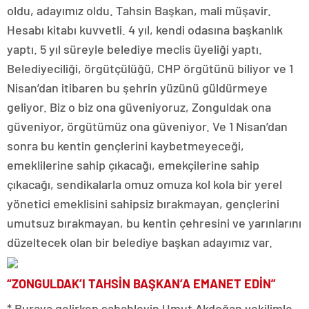
oldu, adayımız oldu. Tahsin Başkan, mali müşavir.
Hesabı kitabı kuvvetli. 4 yıl, kendi odasına başkanlık
yaptı. 5 yıl süreyle belediye meclis üyeliği yaptı.
Belediyeciliği, örgütçülüğü, CHP örgütünü biliyor ve 1
Nisan’dan itibaren bu şehrin yüzünü güldürmeye
geliyor. Biz o biz ona güveniyoruz, Zonguldak ona
güveniyor, örgütümüz ona güveniyor. Ve 1 Nisan’dan
sonra bu kentin gençlerini kaybetmeyeceği,
emeklilerine sahip çıkacağı, emekçilerine sahip
çıkacağı, sendikalarla omuz omuza kol kola bir yerel
yönetici emeklisini sahipsiz bırakmayan, gençlerini
umutsuz bırakmayan, bu kentin çehresini ve yarınlarını
düzeltecek olan bir belediye başkan adayımız var.
“ZONGULDAK’I TAHSİN BAŞKAN’A EMANET EDİN”
* Buraya gelirken sabahleyin Umut Akdoğan vekilimle