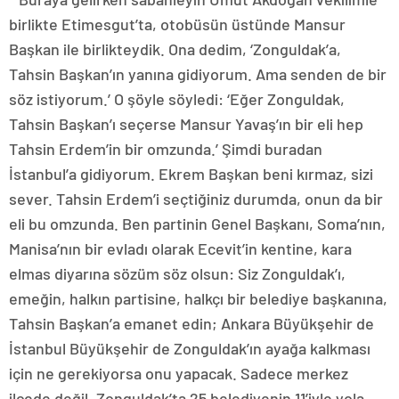
birlikte Etimesgut’ta, otobüsün üstünde Mansur
Başkan ile birlikteydik. Ona dedim, ‘Zonguldak’a,
Tahsin Başkan’ın yanına gidiyorum. Ama senden de bir
söz istiyorum.’ O şöyle söyledi: ‘Eğer Zonguldak,
Tahsin Başkan’ı seçerse Mansur Yavaş’ın bir eli hep
Tahsin Erdem’in bir omzunda.’ Şimdi buradan
İstanbul’a gidiyorum. Ekrem Başkan beni kırmaz, sizi
sever. Tahsin Erdem’i seçtiğiniz durumda, onun da bir
eli bu omzunda. Ben partinin Genel Başkanı, Soma’nın,
Manisa’nın bir evladı olarak Ecevit’in kentine, kara
elmas diyarına sözüm söz olsun: Siz Zonguldak’ı,
emeğin, halkın partisine, halkçı bir belediye başkanına,
Tahsin Başkan’a emanet edin; Ankara Büyükşehir de
İstanbul Büyükşehir de Zonguldak’ın ayağa kalkması
için ne gerekiyorsa onu yapacak. Sadece merkez
ilçede değil, Zonguldak’ta 25 belediyenin 11’iyle yola