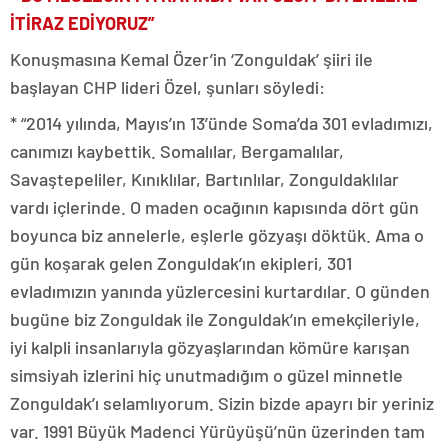
İTİRAZ EDİYORUZ”
Konuşmasına Kemal Özer’in ‘Zonguldak’ şiiri ile
başlayan CHP lideri Özel, şunları söyledi:
* “2014 yılında, Mayıs’ın 13’ünde Soma’da 301 evladımızı,
canımızı kaybettik. Somalılar, Bergamalılar,
Savaştepeliler, Kınıklılar, Bartınlılar, Zonguldaklılar
vardı içlerinde. O maden ocağının kapısında dört gün
boyunca biz annelerle, eşlerle gözyaşı döktük. Ama o
gün koşarak gelen Zonguldak’ın ekipleri, 301
evladımızın yanında yüzlercesini kurtardılar. O günden
bugüne biz Zonguldak ile Zonguldak’ın emekçileriyle,
iyi kalpli insanlarıyla gözyaşlarından kömüre karışan
simsiyah izlerini hiç unutmadığım o güzel minnetle
Zonguldak’ı selamlıyorum. Sizin bizde apayrı bir yeriniz
var. 1991 Büyük Madenci Yürüyüşü’nün üzerinden tam