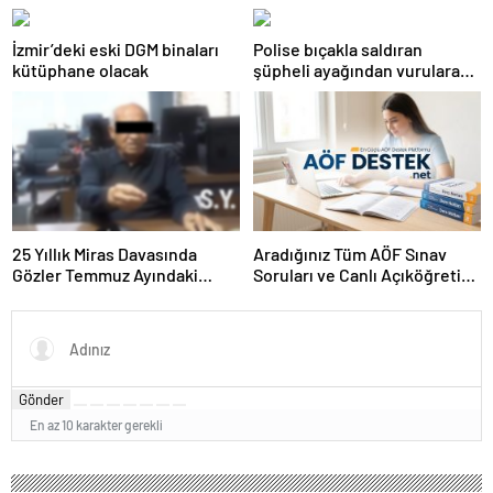
güçlendiren yeni bir dönemin
Meclis’te kabul edildi
kapılarını aralıyoruz”
İzmir’deki eski DGM binaları
Polise bıçakla saldıran
kütüphane olacak
şüpheli ayağından vurularak
yakalandı
25 Yıllık Miras Davasında
Aradığınız Tüm AÖF Sınav
Gözler Temmuz Ayındaki
Soruları ve Canlı Açıköğretim
Karar Duruşmasına Çevrildi
Forumu Burada
Gönder
En az 10 karakter gerekli