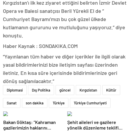
Kırgızistan’ı ilk kez ziyaret ettiğini belirten İzmir Devlet
Opera ve Balesi sanatçısı Beril Yürekli El de ”
Cumhuriyet Bayramı’mızı bu çok güzel ülkede
kutlamanın gururunu ve mutluluğunu yaşıyoruz.” diye
konuştu.
Haber Kaynak : SONDAKIKA.COM
“Yayınlanan tüm haber ve diğer içerikler ile ilgili olarak
yasal bildirimlerinizi bize iletişim sayfası üzerinden
iletiniz. En kısa süre içerisinde bildirimlerinize geri
dönüş sağlanılacaktır.”
Diplomasi
Dış Politika
güncel
Kırgızistan
Kültür
Sanat
son dakika
Türkiye
Türkiye Cumhuriyeti
Bakan Göktaş: “Kahraman
Şehit aileleri ve gazilere
gazilerimizin haklarını
yönelik düzenleme teklifi