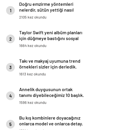
Doğru emzirme yöntemleri
nelerdir, sütün yettiği nasıl
1
anlaşılır?
2105 kez okundu
Taylor Swift yeni albüm planları
için düğmeye bastığını sosyal
2
medyadan duyurdu!
1664 kez okundu
Takı ve makyaj uyumuna trend
örnekleri sizler için derledik.
3
1613 kez okundu
Annelik duygusunun ortak
tanımı diyebileceğimiz 10 başlık.
4
1596 kez okundu
Bu kış kombinlere doyacağınız
onlarca model ve onlarca detay.
5