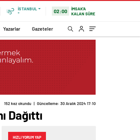
İMSAK'A
İSTANBUL
02:00
KALAN SÜRE
°
Yazarlar
Gazeteler
152 kez okundu
|
Güncelleme: 30 Aralık 2024 17:10
ı Dağıttı
HIZLI YORUM YAP