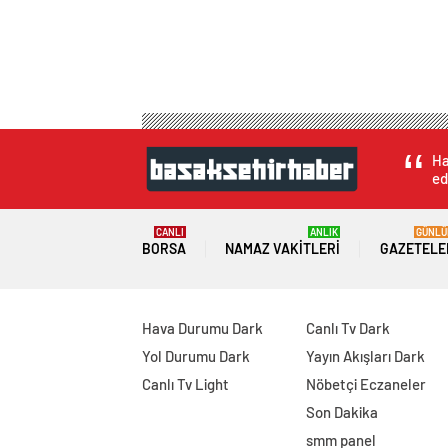
Ha
ed
CANLI
ANLIK
GÜNLÜ
BORSA
NAMAZ VAKITLERI
GAZETELE
Hava Durumu Dark
Canlı Tv Dark
Yol Durumu Dark
Yayın Akışları Dark
Canlı Tv Light
Nöbetçi Eczaneler
Son Dakika
smm panel