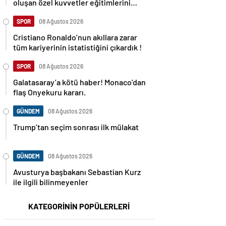
oluşan özel kuvvetler eğitimlerini
başlattı.
SPOR
08 Ağustos 2026
Cristiano Ronaldo’nun akıllara zarar
tüm kariyerinin istatistiğini çıkardık !
SPOR
08 Ağustos 2026
Galatasaray’a kötü haber! Monaco’dan
flaş Onyekuru kararı.
GÜNDEM
08 Ağustos 2026
Trump’tan seçim sonrası ilk mülakat
GÜNDEM
08 Ağustos 2026
Avusturya başbakanı Sebastian Kurz
ile ilgili bilinmeyenler
KATEGORİNİN POPÜLERLERİ