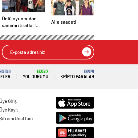
Ünlü oyuncudan
Aile saadeti
samimi itiraflar!
“Onun yerinde
olsaydım diye çok
düşündüm”
KONOMİ
TRAFİK
CANLI
TELER
YOL DURUMU
KRIPTO PARALAR
Üye Giriş
Üye Kayıt
Şifremi Unuttum