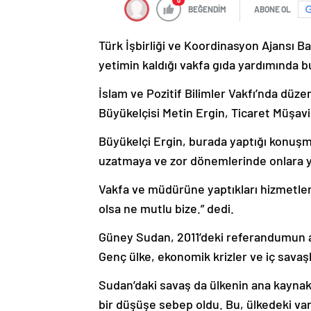
0
BEĞENDİM
ABONE OL
Türk İşbirliği ve Koordinasyon Ajansı B
yetimin kaldığı vakfa gıda yardımında 
İslam ve Pozitif Bilimler Vakfı’nda düz
Büyükelçisi Metin Ergin, Ticaret Müşavi
Büyükelçi Ergin, burada yaptığı konuşm
uzatmaya ve zor dönemlerinde onlara ya
Vakfa ve müdürüne yaptıkları hizmetler
olsa ne mutlu bize.” dedi.
Güney Sudan, 2011’deki referandumun ar
Genç ülke, ekonomik krizler ve iç savaş
Sudan’daki savaş da ülkenin ana kaynakl
bir düşüşe sebep oldu. Bu, ülkedeki var