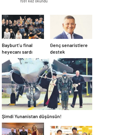
1591 kez okundu
Bayburt’u final
Genç senaristlere
heyecanı sardı
destek
Şimdi Yunanistan düşünsün!