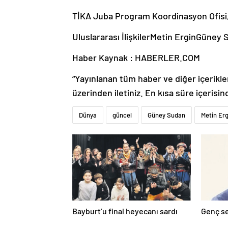
TİKA Juba Program Koordinasyon Ofisi, 
Uluslararası İlişkilerMetin ErginGüne
Haber Kaynak : HABERLER.COM
“Yayınlanan tüm haber ve diğer içerikler i
üzerinden iletiniz. En kısa süre içerisin
Dünya
güncel
Güney Sudan
Metin Erg
Bayburt’u final heyecanı sardı
Genç se