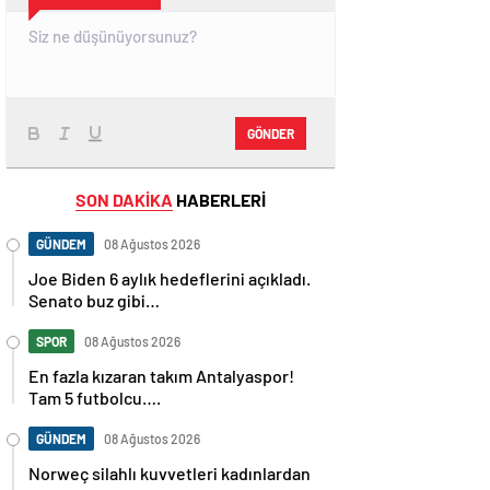
GÖNDER
SON DAKİKA
HABERLERİ
GÜNDEM
08 Ağustos 2026
Joe Biden 6 aylık hedeflerini açıkladı.
Senato buz gibi…
SPOR
08 Ağustos 2026
En fazla kızaran takım Antalyaspor!
Tam 5 futbolcu….
GÜNDEM
08 Ağustos 2026
Norweç silahlı kuvvetleri kadınlardan