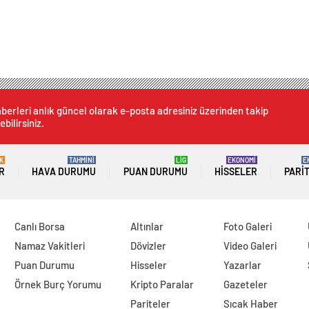
berleri anlık güncel olarak e-posta adresiniz üzerinden takip
ebilirsiniz.
K
TAHMİNİ
LİG
EKONOMİ
E
R
HAVA DURUMU
PUAN DURUMU
HISSELER
PARI
Canlı Borsa
Altınlar
Foto Galeri
Namaz Vakitleri
Dövizler
Video Galeri
Puan Durumu
Hisseler
Yazarlar
Örnek Burç Yorumu
Kripto Paralar
Gazeteler
Pariteler
Sıcak Haber