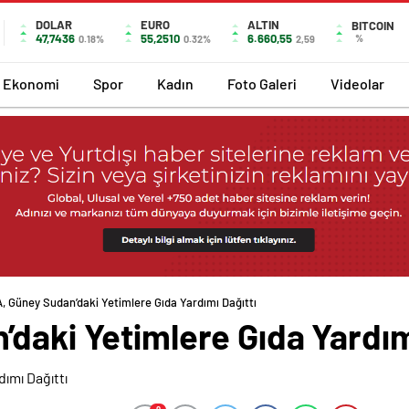
DOLAR
EURO
ALTIN
BITCOIN
47,7436
55,2510
6.660,55
%
0.18%
0.32%
2,59
Ekonomi
Spor
Kadın
Foto Galeri
Videolar
, Güney Sudan’daki Yetimlere Gıda Yardımı Dağıttı
daki Yetimlere Gıda Yardım