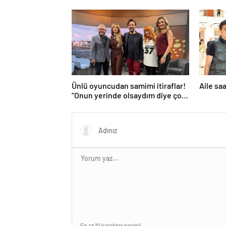
Ünlü oyuncudan samimi itiraflar!
Aile sa
“Onun yerinde olsaydım diye çok
düşündüm”
En az 10 karakter gerekli