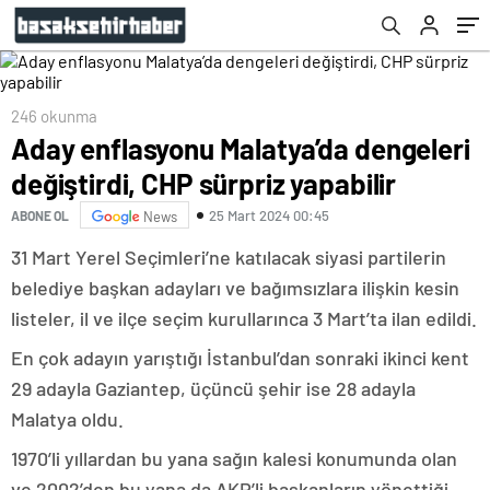
246 okunma
Aday enflasyonu Malatya’da dengeleri
değiştirdi, CHP sürpriz yapabilir
25 Mart 2024 00:45
ABONE OL
News
31 Mart Yerel Seçimleri’ne katılacak siyasi partilerin
belediye başkan adayları ve bağımsızlara ilişkin kesin
listeler, il ve ilçe seçim kurullarınca 3 Mart’ta ilan edildi.
En çok adayın yarıştığı İstanbul’dan sonraki ikinci kent
29 adayla Gaziantep, üçüncü şehir ise 28 adayla
Malatya oldu.
1970’li yıllardan bu yana sağın kalesi konumunda olan
ve 2002’den bu yana da AKP’li başkanların yönettiği