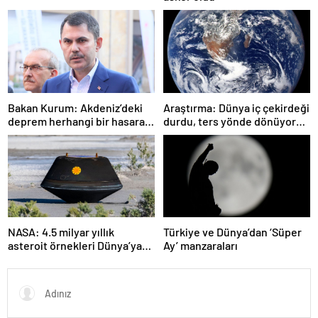
Bakan Kurum: Akdeniz’deki
Araştırma: Dünya iç çekirdeği
deprem herhangi bir hasara
durdu, ters yönde dönüyor
neden olmadı
olabilir
NASA: 4.5 milyar yıllık
Türkiye ve Dünya’dan ‘Süper
asteroit örnekleri Dünya’ya
Ay’ manzaraları
getirildi; yaşamın
başlangıcına ışık tutabilir