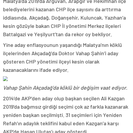
Malatya’da 2019’da Arguvan, Arapgir ve Hekimhan ilçe
belediyelerini kazanan CHP ilçe sayısını da arttırma
iddiasında. Akçadağ, Doğanşehir, Kuluncak, Yazıhan’a
kesin gözüyle bakan CHP İl yönetimi Merkez ilçeleri
Battalgazi ve Yeşilyurt’tan da rekor oy bekliyor.
Yine aday enflasyounun yaşandığı Malatya’nın köklü
ilçelerinden Akçadağ’da Doktor Vahap Şahin’i aday
gösteren CHP yönetimi ilçeyi kesin olarak
kazanacaklarını ifade ediyor.
Vahap Şahin Akçadağ’da köklü bir değişim vaat ediyor.
2014’de AKP’den aday olup başkan seçilen Ali Kazgan
2019’da bağımsız girdiği seçimi çok az farkla kazanarak
yeniden başkan seçilmişti. 31 seçimleri için Yeniden
Refah’ın adaylık teklifini kabul eden Kazgan’a karşı
AKP’de Hasan Ulutaş’ı aday gösterdi.