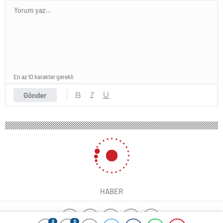
En az 10 karakter gerekli
Gönder
HABER
0
0