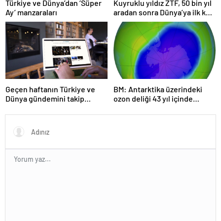
Türkiye ve Dünya’dan ‘Süper
Kuyruklu yıldız ZTF, 50 bin yıl
Ay’ manzaraları
aradan sonra Dünya’ya ilk kez
çok yaklaşacak
Geçen haftanın Türkiye ve
BM: Antarktika üzerindeki
Dünya gündemini takip
ozon deliği 43 yıl içinde
ettiniz mi?
tamamen iyileşebilir