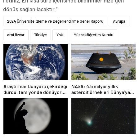
iletiniz. En kısa süre içerisinde bildirimlerinize geri
dönüş sağlanılacaktır.”
2024 Üniversite İzleme ve Değerlendirme Genel Raporu
Avrupa
erol özvar
Türkiye
Yok.
Yükseköğretim Kurulu
Araştırma: Dünya iç çekirdeği
NASA: 4.5 milyar yıllık
durdu, ters yönde dönüyor
asteroit örnekleri Dünya’ya
olabilir
getirildi; yaşamın
başlangıcına ışık tutabilir