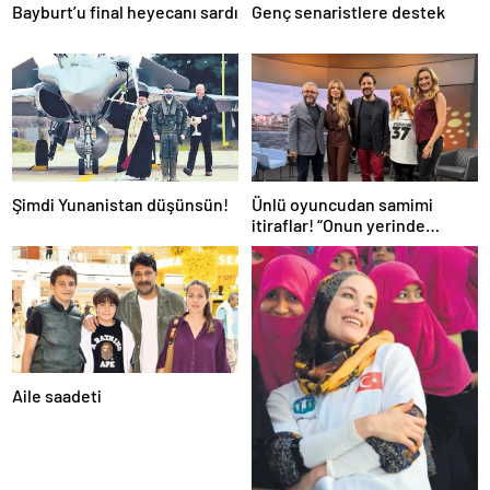
Bayburt’u final heyecanı sardı
Genç senaristlere destek
Şimdi Yunanistan düşünsün!
Ünlü oyuncudan samimi
itiraflar! “Onun yerinde
olsaydım diye çok düşündüm”
Aile saadeti