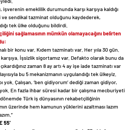
yledi.
ı, işverenin emeklilik durumunda karşı karşıya kaldığı
cesi ve sendikal tazminat olduğunu kaydederek,
ğı tek ülke olduğunu bildirdi.
tçiliğini sağlamasının mümkün olamayacağını belirten
du:
lı bir konu var. Kıdem tazminatı var. Her yıla 30 gün.
ı karşıya. İşsizlik sigortamız var. Defakto olarak bunu da
çıkardığınız zaman 8 ay artı 4 ay işe iade tazminatı var
olayısıyla bu 5 mekanizmanın uygulandığı tek ülkeyiz.
pı yok. Çalışan, ‘ben gidiyorum’ dediği zaman gidiyor,
y yok. En fazla ihbar süresi kadar bir çalışma mecburiyeti
i dönemde Türk iş dünyasının rekabetçiliğinin
mın üzerinde hem kamunun yüklerini azaltması lazım
azım.”
 55’