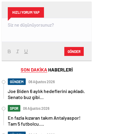
HIZLI YORUM YAP
GÖNDER
SON DAKİKA
HABERLERİ
GÜNDEM
06 Ağustos 2026
Joe Biden 6 aylık hedeflerini açıkladı.
Senato buz gibi…
SPOR
06 Ağustos 2026
En fazla kızaran takım Antalyaspor!
Tam 5 futbolcu….