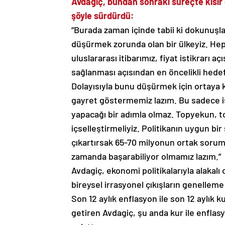
Avdagiç, bundan sonraki süreçte kısır 
şöyle sürdürdü:
“Burada zaman içinde tabii ki dokunuşlar
düşürmek zorunda olan bir ülkeyiz. Hepi
uluslararası itibarımız, fiyat istikrarı 
sağlanması açısından en öncelikli hede
Dolayısıyla bunu düşürmek için ortaya 
gayret göstermemiz lazım. Bu sadece iş 
yapacağı bir adımla olmaz. Topyekun, 
içselleştirmeliyiz. Politikanın uygun bi
çıkartırsak 65-70 milyonun ortak sorum
zamanda başarabiliyor olmamız lazım.”
Avdagiç, ekonomi politikalarıyla alakalı
bireysel irrasyonel çıkışların genelleme
Son 12 aylık enflasyon ile son 12 aylık 
getiren Avdagiç, şu anda kur ile enflasy