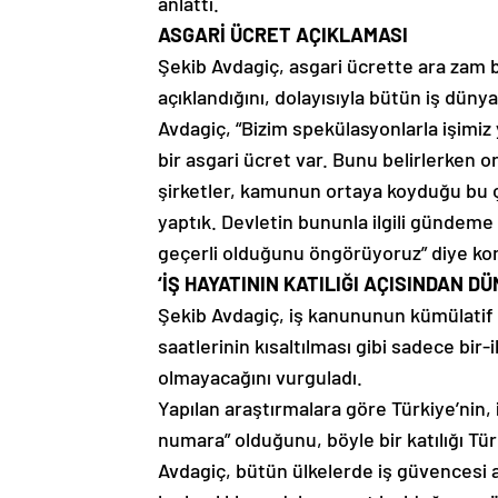
anlattı.
ASGARİ ÜCRET AÇIKLAMASI
Şekib Avdagiç, asgari ücrette ara zam be
açıklandığını, dolayısıyla bütün iş düny
Avdagiç, “Bizim spekülasyonlarla işimiz 
bir asgari ücret var. Bunu belirlerken o
şirketler, kamunun ortaya koyduğu bu 
yaptık. Devletin bununla ilgili gündeme
geçerli olduğunu öngörüyoruz” diye ko
‘İŞ HAYATININ KATILIĞI AÇISINDAN D
Şekib Avdagiç, iş kanununun kümülatif 
saatlerinin kısaltılması gibi sadece bir-
olmayacağını vurguladı.
Yapılan araştırmalara göre Türkiye’nin, i
numara” olduğunu, böyle bir katılığı Tü
Avdagiç, bütün ülkelerde iş güvencesi 