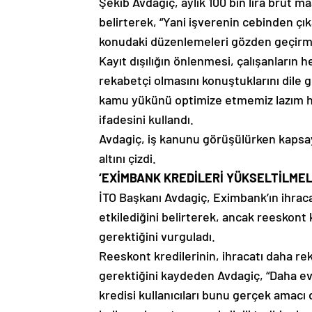
Şekib Avdagiç, aylık 100 bin lira brüt m
belirterek, “Yani işverenin cebinden çık
konudaki düzenlemeleri gözden geçirme
Kayıt dışılığın önlenmesi, çalışanların
rekabetçi olmasını konuştuklarını dile 
kamu yükünü optimize etmemiz lazım h
ifadesini kullandı.
Avdagiç, iş kanunu görüşülürken kapsay
altını çizdi.
‘EXİMBANK KREDİLERİ YÜKSELTİLMEL
İTO Başkanı Avdagiç, Eximbank’ın ihraca
etkilediğini belirterek, ancak reeskont
gerektiğini vurguladı.
Reeskont kredilerinin, ihracatı daha rek
gerektiğini kaydeden Avdagiç, “Daha evv
kredisi kullanıcıları bunu gerçek amacı 