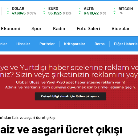
DOLAR
EURO
ALTIN
BITCOIN
47,6045
55,1523
6.519,42
%
0.05%
0.13%
0,36
Ekonomi
Spor
Kadın
Foto Galeri
Videolar
ınlar
Hisseler
Pariteler
Kritoparalar
Borsa
Diğer Haberle
ı’ndan faiz ve asgari ücret çıkışı
iz ve asgari ücret çıkışı