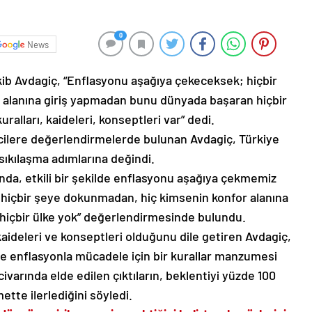
0
News
kib Avdagiç, “Enflasyonu aşağıya çekeceksek; hiçbir
alanına giriş yapmadan bunu dünyada başaran hiçbir
ralları, kaideleri, konseptleri var” dedi.
cilere değerlendirmelerde bulunan Avdagiç, Türkiye
ıkılaşma adımlarına değindi.
nda, etkili bir şekilde enflasyonu aşağıya çekmemiz
 hiçbir şeye dokunmadan, hiç kimsenin konfor alanına
içbir ülke yok” değerlendirmesinde bulundu.
kaideleri ve konseptleri olduğunu dile getiren Avdagiç,
le enflasyonla mücadele için bir kurallar manzumesi
civarında elde edilen çıktıların, beklentiyi yüzde 100
mette ilerlediğini söyledi.