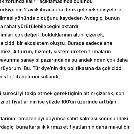
mak zorunda kalır.” açıklamasında bulundu.
ürkiye’nin 2 aylık ihracatına denk gelecek seviyelere,
eltilmesi yönünde olduğunu kaydeden Avdagiç, bunun
rahat yürütülebileceğini aktardı.
ları çok değerli bulduklarının altını çizerek,
a ciddi bir ekosistem oluştu. Burada sadece ana
tmez. Alt ürün, hizmet, sistem üreten firmaların
 savunma sanayisi pazarında da şu andakinden çok daha
görüyorum. Bu, Türkiye’nin dış politikasına da çok ciddi
tir.” ifadelerini kullandı.
ili süreci iyi takip etmek gerektiğinin altını çizerek, son
zı et fiyatlarının ise yüzde 100’ün üzerinde arttığını,
yatlarının ramazan ayı boyunca sabit kalması konusundaki
dagiç, buna karşılık kırmızı et fiyatlarının daha makul bir