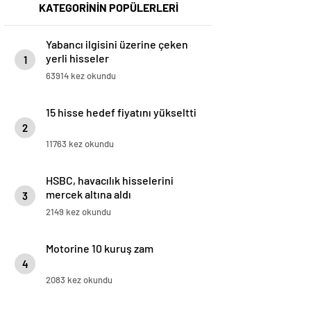
KATEGORİNİN POPÜLERLERİ
Yabancı ilgisini üzerine çeken
yerli hisseler
1
63914 kez okundu
15 hisse hedef fiyatını yükseltti
2
11763 kez okundu
HSBC, havacılık hisselerini
mercek altına aldı
3
2149 kez okundu
Motorine 10 kuruş zam
4
2083 kez okundu