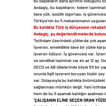
bu başlıkların daha ayrıntılı olduğunu sö
Avdagiç, bu başlıkların; kıdem tazminat
ilave yük, işsizlik sigortası, iş güven
Türkiye’nin bu 5 mekanizmanın uygulandı
Bu katılıkla Türk iş dünyasının rekabe
Avdagiç, şu değerlendirmelerde bulun
“İstihdam üzerindeki yüklerde çok aşama
İşveren, emeklilikle ilave bir yükle karş
işveren ödüyor. İş güvencesi var. İşten 
ve sendikal tazminat var en az 12 ay. D
OECD ve AB ülkelerinde böyle 5’li bir ya
onunla ilgili işvereni koruyan hiçbir şe
var. Dolayısıyla bu katılıkla önümüzdek
sağlanması mümkün değil. Yani istihda
hem de bu 5 aşamalı katılığın azalması l
‘ÇALIŞANIN ELİNE GEÇEN ORAN YÜZDE