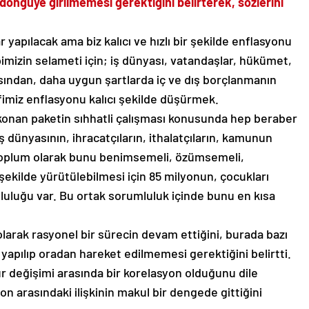
döngüye girilmemesi gerektiğini belirterek, sözlerini
 yapılacak ama biz kalıcı ve hızlı bir şekilde enflasyonu
mizin selameti için; iş dünyası, vatandaşlar, hükümet,
açısından, daha uygun şartlarda iç ve dış borçlanmanın
fimiz enflasyonu kalıcı şekilde düşürmek.
konan paketin sıhhatli çalışması konusunda hep beraber
dünyasının, ihracatçıların, ithalatçıların, kamunun
toplum olarak bunu benimsemeli, özümsemeli,
r şekilde yürütülebilmesi için 85 milyonun, çocukları
luluğu var. Bu ortak sorumluluk içinde bunu en kısa
 olarak rasyonel bir sürecin devam ettiğini, burada bazı
 yapılıp oradan hareket edilmemesi gerektiğini belirtti.
kur değişimi arasında bir korelasyon olduğunu dile
on arasındaki ilişkinin makul bir dengede gittiğini