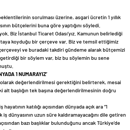
klentilerinin sorulması üzerine, asgari ücretin 1 yıllık
asının bütçelerini buna göre yaptığını söyledi.
yok. Biz İstanbul Ticaret Odası’yız. Kamunun belirlediği
rtaya koyduğu bir çerçeve var. Biz ve temsil ettiğimiz
çerçeveyi ve buradaki takdiri gündeme alarak bütçemizi
 getirdiği bir söylem var, biz bu söylemin bu sene
nuştu.
ÜNYADA 1 NUMARAYIZ’
olarak değerlendirilmesi gerektiğini belirterek, mesai
iki alt başlığın tek başına değerlendirilmesinin doğru
ş hayatının katılığı açısından dünyada açık ara “1
rk iş dünyasının uzun süre kaldıramayacağını dile getiren
açısından bazı başlıklar bulunduğunu ancak Türkiye’de