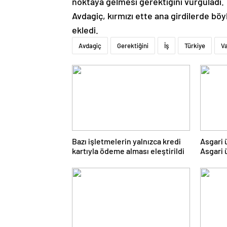
noktaya gelmesi gerektiğini vurguladı.
Avdagiç, kırmızı ette ana girdilerde böy
ekledi.
Avdagiç
Gerektiğini
İş
Türkiye
Va
Bazı işletmelerin yalnızca kredi
Asgari 
kartıyla ödeme alması eleştirildi
Asgari 
kapıyı 