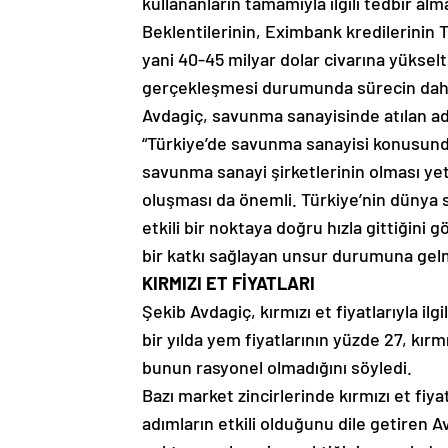
kullananların tamamıyla ilgili tedbir al
Beklentilerinin, Eximbank kredilerinin T
yani 40-45 milyar dolar civarına yüks
gerçekleşmesi durumunda sürecin daha 
Avdagiç, savunma sanayisinde atılan adım
“Türkiye’de savunma sanayisi konusund
savunma sanayi şirketlerinin olması ye
oluşması da önemli. Türkiye’nin dünya
etkili bir noktaya doğru hızla gittiğini 
bir katkı sağlayan unsur durumuna gelmiş
KIRMIZI ET FİYATLARI
Şekib Avdagiç, kırmızı et fiyatlarıyla ilg
bir yılda yem fiyatlarının yüzde 27, kırmı
bunun rasyonel olmadığını söyledi.
Bazı market zincirlerinde kırmızı et fi
adımların etkili olduğunu dile getiren Av