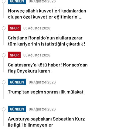
GÜNDEM
06 Ağustos 2026
Norweç silahlı kuvvetleri kadınlardan
oluşan özel kuvvetler eğitimlerini
başlattı.
SPOR
06 Ağustos 2026
Cristiano Ronaldo’nun akıllara zarar
tüm kariyerinin istatistiğini çıkardık !
SPOR
06 Ağustos 2026
Galatasaray’a kötü haber! Monaco’dan
flaş Onyekuru kararı.
GÜNDEM
06 Ağustos 2026
Trump’tan seçim sonrası ilk mülakat
GÜNDEM
06 Ağustos 2026
Avusturya başbakanı Sebastian Kurz
ile ilgili bilinmeyenler