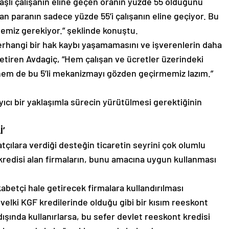
aaşlı çalışanın eline geçen oranın yüzde 55 olduğunu
an paranın sadece yüzde 55’i çalışanın eline geçiyor. Bu
miz gerekiyor.” şeklinde konuştu.
 herhangi bir hak kaybı yaşamamasını ve işverenlerin daha
getiren Avdagiç, “Hem çalışan ve ücretler üzerindeki
em de bu 5’li mekanizmayı gözden geçirmemiz lazım.”
ıcı bir yaklaşımla sürecin yürütülmesi gerektiğinin
İ’
tçılara verdiği desteğin ticaretin seyrini çok olumlu
 kredisi alan firmaların, bunu amacına uygun kullanması
abetçi hale getirecek firmalara kullandırılması
elki KGF kredilerinde olduğu gibi bir kısım reeskont
dışında kullanırlarsa, bu sefer devlet reeskont kredisi