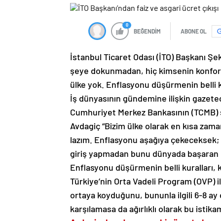
0
BEĞENDİM
ABONE OL
İstanbul Ticaret Odası (İTO) Başkanı Şe
şeye dokunmadan, hiç kimsenin konfor 
ülke yok. Enflasyonu düşürmenin belli ku
İş dünyasının gündemine ilişkin gazete
Cumhuriyet Merkez Bankasının (TCMB) s
Avdagiç “Bizim ülke olarak en kısa zama
lazım. Enflasyonu aşağıya çekeceksek;
giriş yapmadan bunu dünyada başaran h
Enflasyonu düşürmenin belli kuralları, 
Türkiye’nin Orta Vadeli Program (OVP) i
ortaya koyduğunu, bununla ilgili 6-8 ay 
karşılamasa da ağırlıklı olarak bu istika