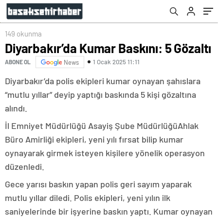
149 okunma
Diyarbakır’da Kumar Baskını: 5 Gözaltı
1 Ocak 2025 11:11
ABONE OL
News
Diyarbakır’da polis ekipleri kumar oynayan şahıslara
“mutlu yıllar” deyip yaptığı baskında 5 kişi gözaltına
alındı.
İl Emniyet Müdürlüğü Asayiş Şube MüdürlüğüAhlak
Büro Amirliği ekipleri, yeni yılı fırsat bilip kumar
oynayarak girmek isteyen kişilere yönelik operasyon
düzenledi.
Gece yarısı baskın yapan polis geri sayım yaparak
mutlu yıllar diledi. Polis ekipleri, yeni yılın ilk
saniyelerinde bir işyerine baskın yaptı. Kumar oynayan