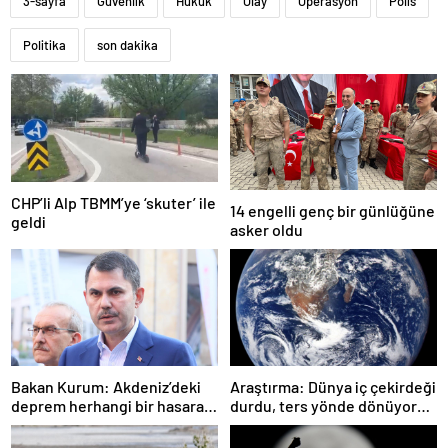
3-sayfa
Güvenlik
Hukuk
Olay
Operasyon
Polis
Politika
son dakika
CHP’li Alp TBMM’ye ‘skuter’ ile
14 engelli genç bir günlüğüne
geldi
asker oldu
Bakan Kurum: Akdeniz’deki
Araştırma: Dünya iç çekirdeği
deprem herhangi bir hasara
durdu, ters yönde dönüyor
neden olmadı
olabilir