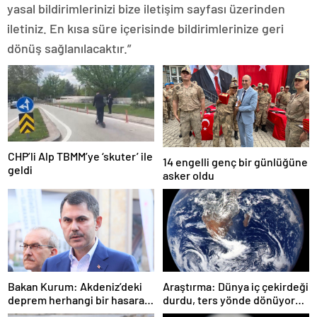
yasal bildirimlerinizi bize iletişim sayfası üzerinden
iletiniz. En kısa süre içerisinde bildirimlerinize geri
dönüş sağlanılacaktır.”
CHP’li Alp TBMM’ye ‘skuter’ ile
14 engelli genç bir günlüğüne
geldi
asker oldu
Bakan Kurum: Akdeniz’deki
Araştırma: Dünya iç çekirdeği
deprem herhangi bir hasara
durdu, ters yönde dönüyor
neden olmadı
olabilir