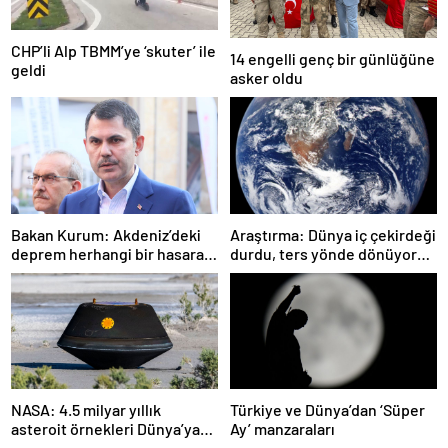
CHP’li Alp TBMM’ye ‘skuter’ ile
14 engelli genç bir günlüğüne
geldi
asker oldu
Bakan Kurum: Akdeniz’deki
Araştırma: Dünya iç çekirdeği
deprem herhangi bir hasara
durdu, ters yönde dönüyor
neden olmadı
olabilir
NASA: 4.5 milyar yıllık
Türkiye ve Dünya’dan ‘Süper
asteroit örnekleri Dünya’ya
Ay’ manzaraları
getirildi; yaşamın