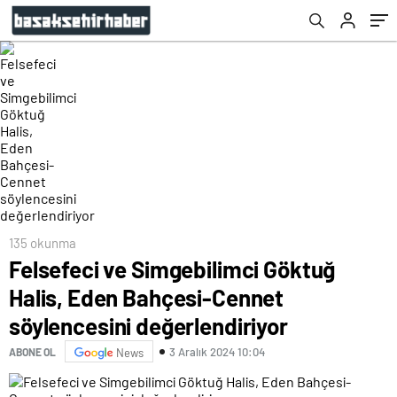
değerlendiriyor
135 okunma
Felsefeci ve Simgebilimci Göktuğ
Halis, Eden Bahçesi-Cennet
söylencesini değerlendiriyor
3 Aralık 2024 10:04
ABONE OL
News