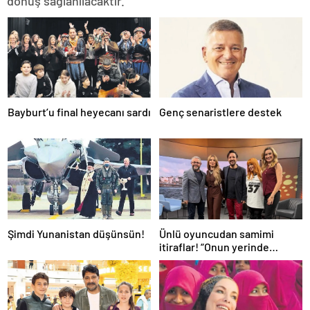
dönüş sağlanılacaktır.”
Bayburt’u final heyecanı sardı
Genç senaristlere destek
Şimdi Yunanistan düşünsün!
Ünlü oyuncudan samimi
itiraflar! “Onun yerinde
olsaydım diye çok düşündüm”