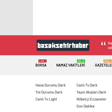
Ha
ed
CANLI
ANLIK
GÜNLÜ
BORSA
NAMAZ VAKITLERI
GAZETELE
Hava Durumu Dark
Canlı Tv Dark
Yol Durumu Dark
Yayın Akışları Dark
Canlı Tv Light
Nöbetçi Eczaneler
Son Dakika