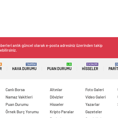
berleri anlık güncel olarak e-posta adresiniz üzerinden takip
ebilirsiniz.
K
TAHMİNİ
LİG
EKONOMİ
E
R
HAVA DURUMU
PUAN DURUMU
HISSELER
PARI
Canlı Borsa
Altınlar
Foto Galeri
Namaz Vakitleri
Dövizler
Video Galeri
Puan Durumu
Hisseler
Yazarlar
Örnek Burç Yorumu
Kripto Paralar
Gazeteler