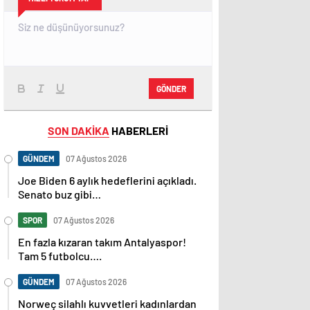
GÖNDER
SON DAKİKA
HABERLERİ
GÜNDEM
07 Ağustos 2026
Joe Biden 6 aylık hedeflerini açıkladı.
Senato buz gibi…
SPOR
07 Ağustos 2026
En fazla kızaran takım Antalyaspor!
Tam 5 futbolcu….
GÜNDEM
07 Ağustos 2026
Norweç silahlı kuvvetleri kadınlardan