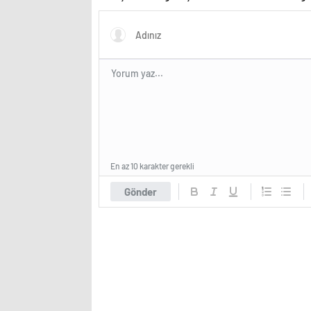
BlueSky’a yöneldi!
En az 10 karakter gerekli
Gönder