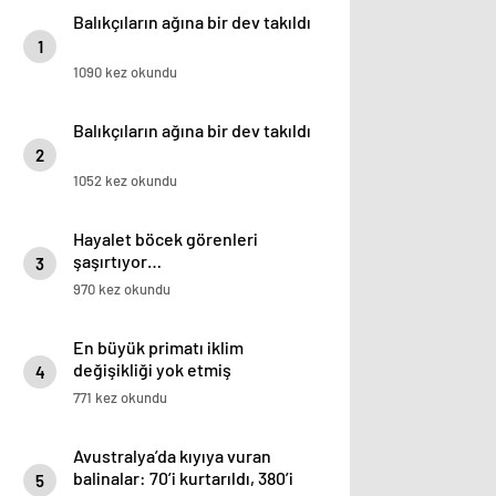
Balıkçıların ağına bir dev takıldı
1
1090 kez okundu
Balıkçıların ağına bir dev takıldı
2
1052 kez okundu
Hayalet böcek görenleri
şaşırtıyor…
3
970 kez okundu
En büyük primatı iklim
değişikliği yok etmiş
4
771 kez okundu
Avustralya’da kıyıya vuran
balinalar: 70’i kurtarıldı, 380’i
5