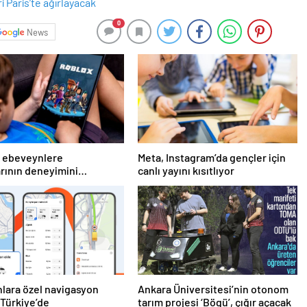
0
News
, ebeveynlere
Meta, Instagram’da gençler için
rının deneyimini
canlı yayını kısıtlıyor
leştirme imkanı sunan yeni
ını duyurdu
lara özel navigasyon
Ankara Üniversitesi’nin otonom
 Türkiye’de
tarım projesi ‘Bögü’, çığır açacak