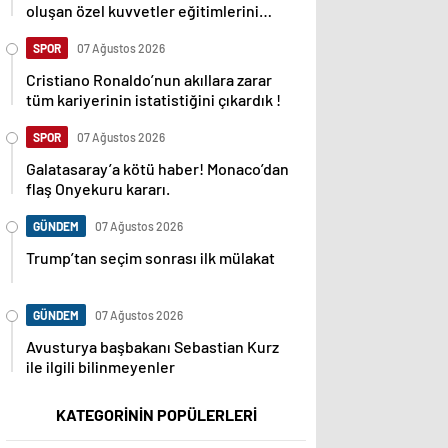
oluşan özel kuvvetler eğitimlerini
başlattı.
SPOR
07 Ağustos 2026
Cristiano Ronaldo’nun akıllara zarar
tüm kariyerinin istatistiğini çıkardık !
SPOR
07 Ağustos 2026
Galatasaray’a kötü haber! Monaco’dan
flaş Onyekuru kararı.
GÜNDEM
07 Ağustos 2026
Trump’tan seçim sonrası ilk mülakat
GÜNDEM
07 Ağustos 2026
Avusturya başbakanı Sebastian Kurz
ile ilgili bilinmeyenler
KATEGORİNİN POPÜLERLERİ