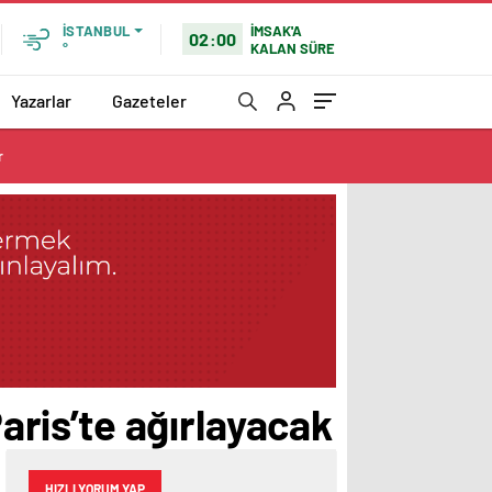
İMSAK'A
İSTANBUL
02:00
KALAN SÜRE
°
Yazarlar
Gazeteler
r
Paris’te ağırlayacak
HIZLI YORUM YAP