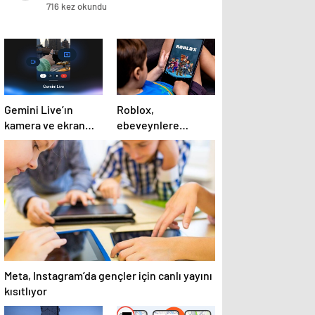
öldü
716 kez okundu
Gemini Live’ın
Roblox,
kamera ve ekran
ebeveynlere
paylaşımı özelliği
çocuklarının
Android’de geldi
deneyimini
kişiselleştirme
imkanı sunan yeni
araçlarını duyurdu
Meta, Instagram’da gençler için canlı yayını
kısıtlıyor