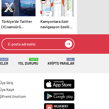
Türkiye’de Twitter
Kamyonlara özel
(X) sansürü
navigasyon özelliği
tartışması ile geniş
Türkiye’de
bir kesim BlueSky’a
yöneldi!
KONOMİ
TRAFİK
CANLI
TELER
YOL DURUMU
KRIPTO PARALAR
Üye Giriş
Üye Kayıt
Şifremi Unuttum