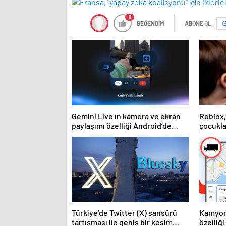
0
BEĞENDİM
ABONE OL
Gemini Live’ın kamera ve ekran
Roblox
paylaşımı özelliği Android’de
çocukla
geldi
kişisel
araçlar
Türkiye’de Twitter (X) sansürü
Kamyon
tartışması ile geniş bir kesim
özelliği