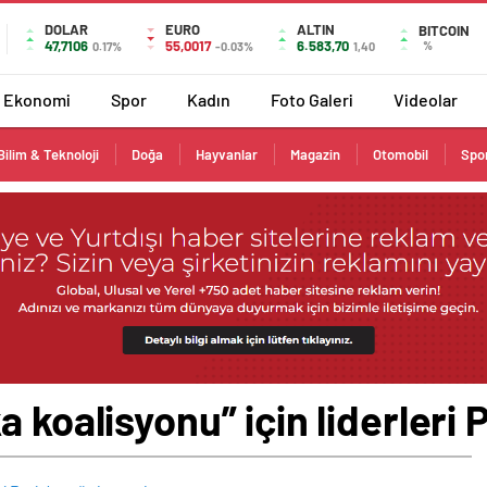
DOLAR
EURO
ALTIN
BITCOIN
47,7106
55,0017
6.583,70
%
0.17%
-0.03%
1,40
Ekonomi
Spor
Kadın
Foto Galeri
Videolar
Bilim & Teknoloji
Doğa
Hayvanlar
Magazin
Otomobil
Spo
 koalisyonu” için liderleri 