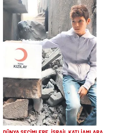
DÜNYA SEÇİMLERE, İSRAİL KATLİAMLARA