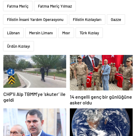
Fatma Meriç
Fatma Meriç Yılmaz
Filistin İnsani Yardım Operasyonu
Filistin Kızılayları
Gazze
Lübnan
Mersin Limanı
Mısır
Türk Kızılay
Ürdün Kızılayı
CHP’li Alp TBMM’ye ‘skuter’ ile
14 engelli genç bir günlüğüne
geldi
asker oldu