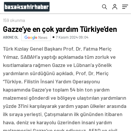
159 okunma
Gazze’ye en çok yardım Türkiye’den
7 Kasım 2024 09:04
ABONE OL
News
Türk Kızılay Genel Başkanı Prof. Dr. Fatma Meriç
Yılmaz, SABAH’a yaptığı açıklamada tüm zorluk ve
kısıtlamalara rağmen Gazze ve Lübnan’a yönelik
yardımların sürdüğünü açıkladı. Prof. Dr. Meriç
“Türkiye, Filistin İnsani Yardım Operasyonu
kapsamında Gazze’ye toplam 54 bin ton yardım
malzemesi gönderdi ve bölgeye ulaştırılan yardımların
yüzde 31’ini karşılayarak yardım yapan ülkeler arasında
ilk sıraya yerleşti. Çatışmaların ilk gününden itibaren
hava, deniz ve karayolu üzerinden insani yardım
malzemesini Gazze’ye sevk ediyoruz. AFAD ve sivil