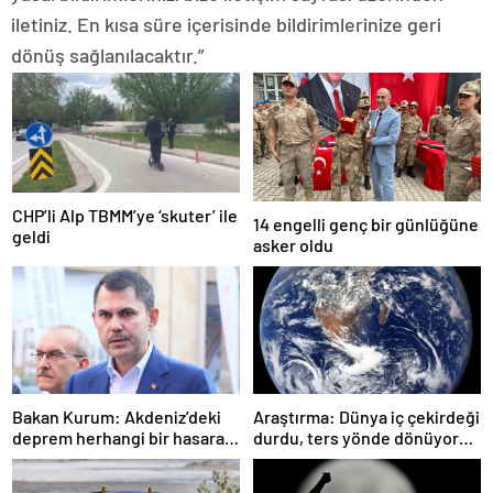
iletiniz. En kısa süre içerisinde bildirimlerinize geri
dönüş sağlanılacaktır.”
CHP’li Alp TBMM’ye ‘skuter’ ile
14 engelli genç bir günlüğüne
geldi
asker oldu
Bakan Kurum: Akdeniz’deki
Araştırma: Dünya iç çekirdeği
deprem herhangi bir hasara
durdu, ters yönde dönüyor
neden olmadı
olabilir