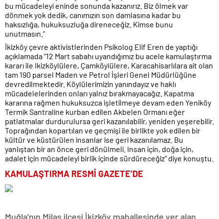
bu mücadeleyi eninde sonunda kazanırız. Biz ölmek var
dönmek yok dedik, canımızın son damlasına kadar bu
haksızlığa, hukuksuzluğa direneceğiz. Kimse bunu
unutmasın.”
İkizköy çevre aktivistlerinden Psikolog Elif Eren de yaptığı
açıklamada “12 Mart sabahı uyandığımız bu acele kamulaştırma
kararı ile Ikizköylülere, Çamköylülere, Karacahisarlılara ait olan
tam 190 parsel Maden ve Petrol İşleri Genel Müdürlüğüne
devredilmektedir. Köylülerimizin yanındayız ve haklı
mücadelelerinden onları yalnız bırakmayacağız. Kapatma
kararına rağmen hukuksuzca işletilmeye devam eden Yeniköy
Termik Santraline kurban edilen Akbelen Ormanı eğer
patlatmalar durdurulursa geri kazanılabilir, yeniden yeşerebilir.
Toprağından kopartılan ve geçmişi ile birlikte yok edilen bir
kültür ve küstürülen insanlar ise geri kazanılamaz. Bu
yanlıştan bir an önce geri dönülmeli. Insan için, doğa için,
adalet için mücadeleyi birlik içinde sürdüreceğiz” diye konuştu.
KAMULAŞTIRMA RESMİ GAZETE’DE
Muğla’nın Milas ilçesi İkizköy mahallesinde yer alan