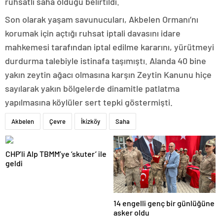
ruhsatlı saha olduğu belirtildi.
Son olarak yaşam savunucuları, Akbelen Ormanı’nı
korumak için açtığı ruhsat iptali davasını idare
mahkemesi tarafından iptal edilme kararını, yürütmeyi
durdurma talebiyle istinafa taşımıştı. Alanda 40 bine
yakın zeytin ağacı olmasına karşın Zeytin Kanunu hiçe
sayılarak yakın bölgelerde dinamitle patlatma
yapılmasına köylüler sert tepki göstermişti.
Akbelen
Çevre
İkizköy
Saha
CHP’li Alp TBMM’ye ‘skuter’ ile
geldi
14 engelli genç bir günlüğüne
asker oldu