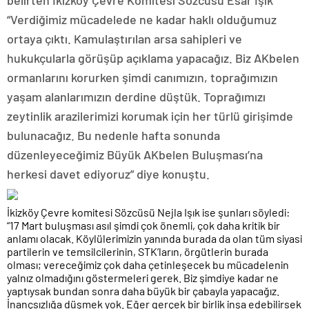
belirten İkizköy Çevre Komitesi Sözcüsü Esar Işık
“Verdiğimiz mücadelede ne kadar haklı olduğumuz
ortaya çıktı. Kamulaştırılan arsa sahipleri ve
hukukçularla görüşüp açıklama yapacağız. Biz AKbelen
ormanlarını korurken şimdi canımızın, toprağımızın
yaşam alanlarımızın derdine düştük. Toprağımızı
zeytinlik arazilerimizi korumak için her türlü girişimde
bulunacağız. Bu nedenle hafta sonunda
düzenleyeceğimiz Büyük AKbelen Buluşması’na
herkesi davet ediyoruz” diye konuştu.
İkizköy Çevre komitesi Sözcüsü Nejla Işık ise şunları söyledi:
“17 Mart buluşması asıl şimdi çok önemli, çok daha kritik bir
anlamı olacak. Köylülerimizin yanında burada da olan tüm siyasi
partilerin ve temsilcilerinin, STK’ların, örgütlerin burada
olması; vereceğimiz çok daha çetinleşecek bu mücadelenin
yalnız olmadığını göstermeleri gerek. Biz şimdiye kadar ne
yaptıysak bundan sonra daha büyük bir çabayla yapacağız.
İnançsızlığa düşmek yok. Eğer gerçek bir birlik inşa edebilirsek