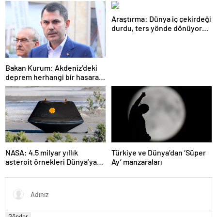
Araştırma: Dünya iç çekirdeği
durdu, ters yönde dönüyor
olabilir
Bakan Kurum: Akdeniz’deki
deprem herhangi bir hasara
neden olmadı
NASA: 4.5 milyar yıllık
Türkiye ve Dünya’dan ‘Süper
asteroit örnekleri Dünya’ya
Ay’ manzaraları
getirildi; yaşamın
başlangıcına ışık tutabilir
Gönder