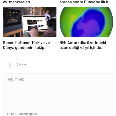
Ay’ manzaraları
aradan sonra Dünya’ya ilk kez
çok yaklaşacak
Geçen haftanın Türkiye ve
BM: Antarktika üzerindeki
Dünya gündemini takip
ozon deliği 43 yıl içinde
ettiniz mi?
tamamen iyileşebilir
En az 10 karakter gerekli