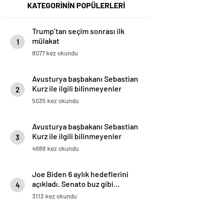
KATEGORİNİN POPÜLERLERİ
Trump’tan seçim sonrası ilk
mülakat
1
8077 kez okundu
Avusturya başbakanı Sebastian
Kurz ile ilgili bilinmeyenler
2
5035 kez okundu
Avusturya başbakanı Sebastian
Kurz ile ilgili bilinmeyenler
3
4988 kez okundu
Joe Biden 6 aylık hedeflerini
açıkladı. Senato buz gibi…
4
3113 kez okundu