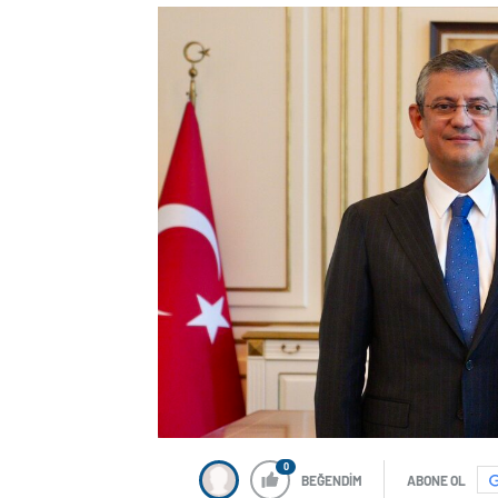
0
BEĞENDİM
ABONE OL