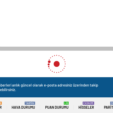
berleri anlık güncel olarak e-posta adresiniz üzerinden takip
ebilirsiniz.
K
TAHMİNİ
LİG
EKONOMİ
E
R
HAVA DURUMU
PUAN DURUMU
HISSELER
PARI