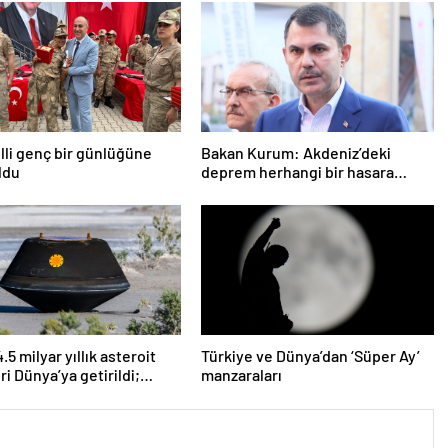
lli genç bir günlüğüne
Bakan Kurum: Akdeniz’deki
ldu
deprem herhangi bir hasara
neden olmadı
5 milyar yıllık asteroit
Türkiye ve Dünya’dan ‘Süper Ay’
ri Dünya’ya getirildi;
manzaraları
 başlangıcına ışık
r