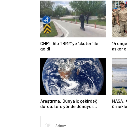
CHP’li Alp TBMM’ye ‘skuter’ ile
14 enge
geldi
asker o
Araştırma: Dünya iç çekirdeği
NASA: 4.
durdu, ters yönde dönüyor
örnekle
olabilir
yaşamın
tutabili