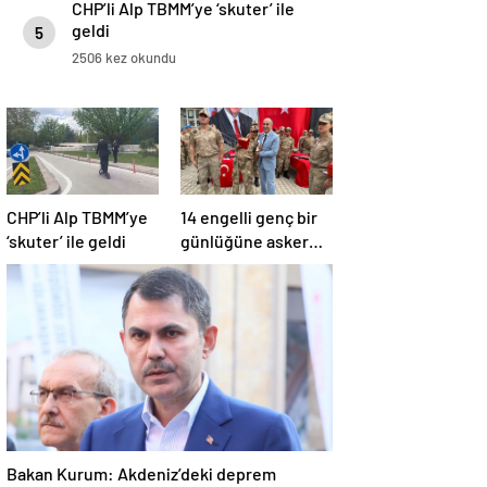
CHP’li Alp TBMM’ye ‘skuter’ ile
geldi
5
2506 kez okundu
CHP’li Alp TBMM’ye
14 engelli genç bir
‘skuter’ ile geldi
günlüğüne asker
oldu
Bakan Kurum: Akdeniz’deki deprem