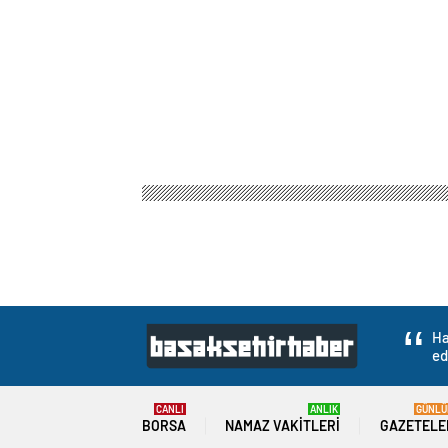
Ha
ed
CANLI
ANLIK
GÜNLÜ
BORSA
NAMAZ VAKITLERI
GAZETELE