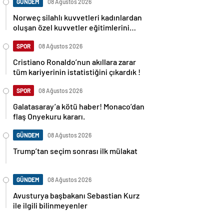
GÜNDEM
08 Ağustos 2026
Norweç silahlı kuvvetleri kadınlardan
oluşan özel kuvvetler eğitimlerini
başlattı.
SPOR
08 Ağustos 2026
Cristiano Ronaldo’nun akıllara zarar
tüm kariyerinin istatistiğini çıkardık !
SPOR
08 Ağustos 2026
Galatasaray’a kötü haber! Monaco’dan
flaş Onyekuru kararı.
GÜNDEM
08 Ağustos 2026
Trump’tan seçim sonrası ilk mülakat
GÜNDEM
08 Ağustos 2026
Avusturya başbakanı Sebastian Kurz
ile ilgili bilinmeyenler