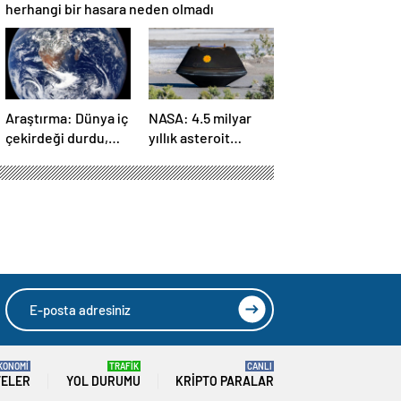
herhangi bir hasara neden olmadı
Araştırma: Dünya iç
NASA: 4.5 milyar
çekirdeği durdu,
yıllık asteroit
ters yönde dönüyor
örnekleri Dünya’ya
olabilir
getirildi; yaşamın
başlangıcına ışık
tutabilir
KONOMİ
TRAFİK
CANLI
TELER
YOL DURUMU
KRIPTO PARALAR