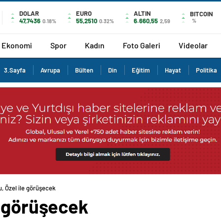
DOLAR
EURO
ALTIN
BITCOIN
47,7436
55,2510
6.660,55
%
0.18%
0.32%
2,59
Ekonomi
Spor
Kadın
Foto Galeri
Videolar
3.Sayfa
Avrupa
Bülten
Din
Eğitim
Hayat
Politika
, Özel ile görüşecek
e görüşecek