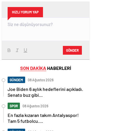
HIZLI YORUM YAP
GÖNDER
SON DAKİKA
HABERLERİ
GÜNDEM
08 Ağustos 2026
Joe Biden 6 aylık hedeflerini açıkladı.
Senato buz gibi…
SPOR
08 Ağustos 2026
En fazla kızaran takım Antalyaspor!
Tam 5 futbolcu….