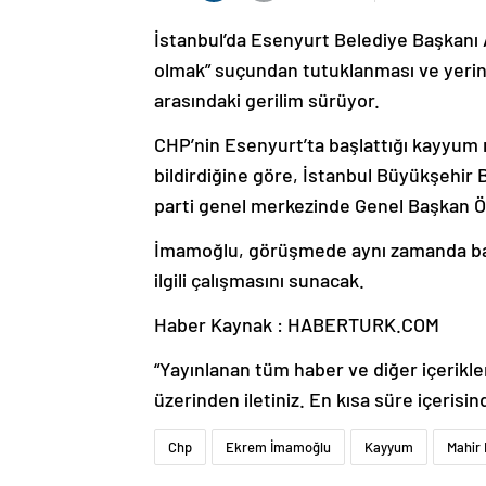
İstanbul’da Esenyurt Belediye Başkanı 
olmak” suçundan tutuklanması ve yeri
arasındaki gerilim sürüyor.
CHP’nin Esenyurt’ta başlattığı kayyum n
bildirdiğine göre, İstanbul Büyükşehir
parti genel merkezinde Genel Başkan Özg
İmamoğlu, görüşmede aynı zamanda başk
ilgili çalışmasını sunacak.
Haber Kaynak : HABERTURK.COM
“Yayınlanan tüm haber ve diğer içerikler i
üzerinden iletiniz. En kısa süre içerisin
Chp
Ekrem İmamoğlu
Kayyum
Mahir 