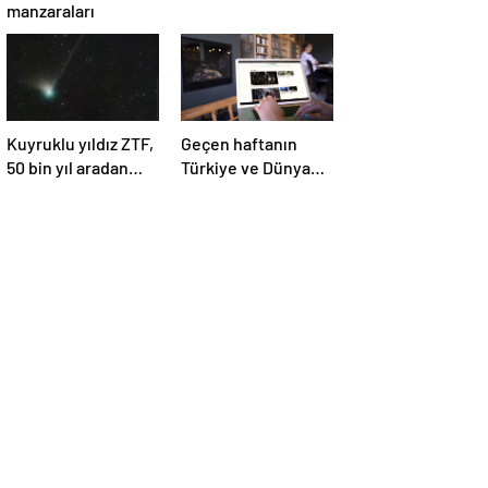
manzaraları
Kuyruklu yıldız ZTF,
Geçen haftanın
50 bin yıl aradan
Türkiye ve Dünya
sonra Dünya’ya ilk
gündemini takip
kez çok yaklaşacak
ettiniz mi?