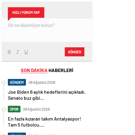
HIZLI YORUM YAP
GÖNDER
SON DAKİKA
HABERLERİ
GÜNDEM
06 Ağustos 2026
Joe Biden 6 aylık hedeflerini açıkladı.
Senato buz gibi…
SPOR
06 Ağustos 2026
En fazla kızaran takım Antalyaspor!
Tam 5 futbolcu….