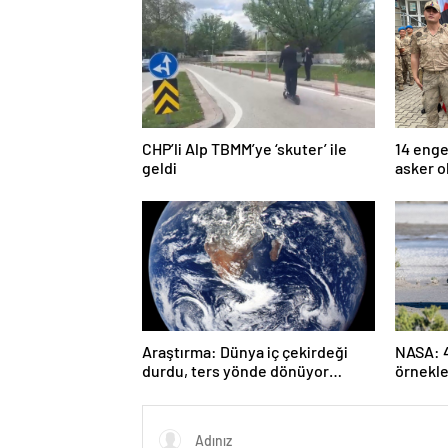
CHP’li Alp TBMM’ye ‘skuter’ ile
14 enge
geldi
asker o
Araştırma: Dünya iç çekirdeği
NASA: 4.
durdu, ters yönde dönüyor
örnekle
olabilir
yaşamın
tutabili