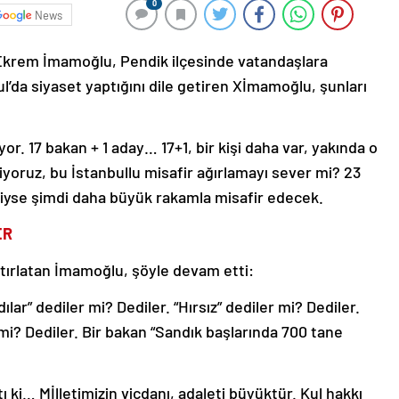
0
News
Ekrem İmamoğlu, Pendik ilçesinde vatandaşlara
l’da siyaset yaptığını dile getiren Xİmamoğlu, şunları
or. 17 bakan + 1 aday… 17+1, bir kişi daha var, yakında o
liyoruz, bu İstanbullu misafir ağırlamayı sever mi? 23
ttiyse şimdi daha büyük rakamla misafir edecek.
ER
atırlatan İmamoğlu, şöyle devam etti:
lar” dediler mi? Dediler. “Hırsız” dediler mi? Dediler.
 mi? Dediler. Bir bakan “Sandık başlarında 700 tane
ı ki… Mİlletimizin vicdanı, adaleti büyüktür. Kul hakkı