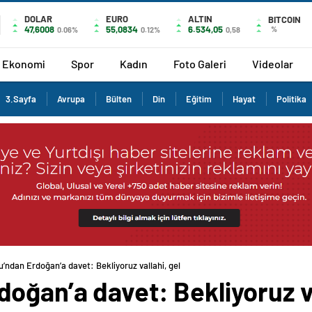
DOLAR
EURO
ALTIN
BITCOIN
47,6008
55,0834
6.534,05
%
0.06%
0.12%
0,58
Ekonomi
Spor
Kadın
Foto Galeri
Videolar
3.Sayfa
Avrupa
Bülten
Din
Eğitim
Hayat
Politika
’ndan Erdoğan’a davet: Bekliyoruz vallahi, gel
ğan’a davet: Bekliyoruz va