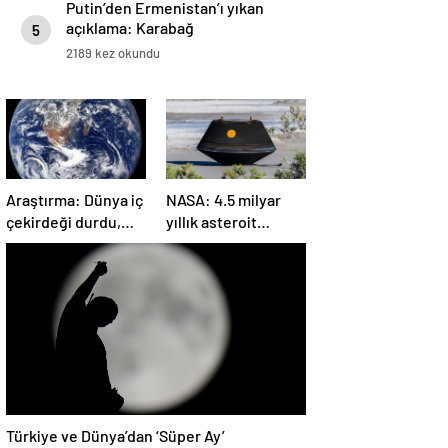
Putin’den Ermenistan’ı yıkan
açıklama: Karabağ
5
Azerbaycan’ın ayrılmaz bir
2189 kez okundu
parçasıdır!
Araştırma: Dünya iç
NASA: 4.5 milyar
çekirdeği durdu,
yıllık asteroit
ters yönde dönüyor
örnekleri Dünya’ya
olabilir
getirildi; yaşamın
başlangıcına ışık
tutabilir
Türkiye ve Dünya’dan ‘Süper Ay’