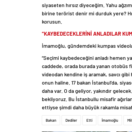
siyaseten hırsız diyeceğim. Yahu ağzım
birine terörist denir mi durduk yere? Hı
korusun.
“KAYBEDECEKLERİNİ ANLADILAR KU
İmamoğlu, gündemdeki kumpas videoları
“Seçimi kaybedeceğini anladı hemen yal
caddede, orada burada yanan otobüs f
videodan kendine iş aramak, savcı gibi
onun haline. 17 bakan İstanbul’da, siyase
daha var. O da geliyor, yakındır gelecek
bekliyoruz. Bu İstanbullu misafir ağırla
ettiyse şimdi daha büyük rakamla misaf
Bakan
Dediler
Etti
İmamoğlu
Mil