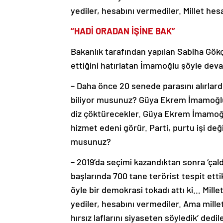
yediler, hesabını vermediler. Millet hesab
“HADİ ORADAN İŞİNE BAK”
Bakanlık tarafından yapılan Sabiha Gökç
ettiğini hatırlatan İmamoğlu şöyle deva
– Daha önce 20 senede parasını alırlardı.
biliyor musunuz? Güya Ekrem İmamoğlu
diz çöktürecekler. Güya Ekrem İmamoğlu
hizmet edeni görür. Parti, purtu işi değil
musunuz?
– 2019’da seçimi kazandıktan sonra ‘çaldıl
başlarında 700 tane terörist tespit ettik
öyle bir demokrasi tokadı attı ki… Millet
yediler, hesabını vermediler. Ama mill
hırsız laflarını siyaseten söyledik’ dedi