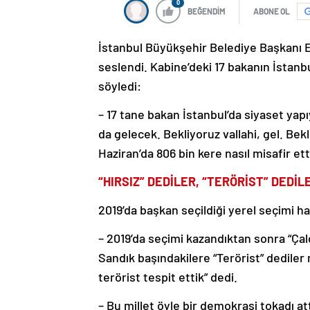
0
BEĞENDİM
ABONE OL
İstanbul Büyükşehir Belediye Başkanı 
seslendi. Kabine’deki 17 bakanın İstanbu
söyledi:
– 17 tane bakan İstanbul’da siyaset yapıy
da gelecek. Bekliyoruz vallahi, gel. Bek
Haziran’da 806 bin kere nasıl misafir e
“HIRSIZ” DEDİLER, “TERÖRİST” DEDİL
2019’da başkan seçildiği yerel seçimi h
– 2019’da seçimi kazandıktan sonra “Çaldı
Sandık başındakilere “Terörist” dediler
terörist tespit ettik” dedi.
– Bu millet öyle bir demokrasi tokadı att