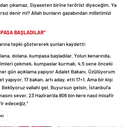
dan çıkamaz. Siyaseten birine terörist diyeceğim. Ya
rsız denir mi? Allah bunların gazabından milletimizi
MPASA BAŞLADILAR”
na tepki göstererek şunları kaydetti:
ana, dolana, kumpasa başladılar. Yolun kenarında,
ilmleri çekmek, kumpaslar kurmak, 4.5 sene önceki
 her gün açıklama yapıyor Adalet Bakanı. Üzülüyorum
t yapıyor. 17 bakan, artı aday, etti 17+1. Ama bir kişi
. Bekliyoruz vallahi gel. Buyursun gelsin. İstanbul’a
masını sever. 23 Haziran’da 806 bin kere nasıl misafir
ir edeceğiz.”
let