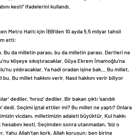
ını kesti” ifadelerini kullandı.
en Metro Hattı için İBB’den 10 ayda 5.5 milyar tahsil
m etti:
 Bu da milletin parası, bu da milletin parası. Dertleri ne
’nu köşeye sıkıştıracaklar. Güya Ekrem İmamoğlu’na
’nu yıldıracaklar. Ya hadi oradan işine bak… Bu millet,
 bu. Bu millet hakkını verir. Nasıl hakkını verir biliyor
ar’ dediler, ‘hırsız’ dediler. Bir bakan çıktı ‘sandık
’ dedi. Seçimi iptal ettiler mi? Bu millet ne yaptı? Onlara
imizin vicdanı, milletimizin adaleti büyüktür. Kul hakkı
et hesabını kesti. Seçimden sonra utanmadan, ‘biz o
ler. Yahu Allah’tan kork. Allah korusun; ben birine