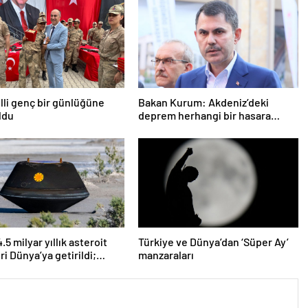
lli genç bir günlüğüne
Bakan Kurum: Akdeniz’deki
ldu
deprem herhangi bir hasara
neden olmadı
5 milyar yıllık asteroit
Türkiye ve Dünya’dan ‘Süper Ay’
ri Dünya’ya getirildi;
manzaraları
 başlangıcına ışık
r