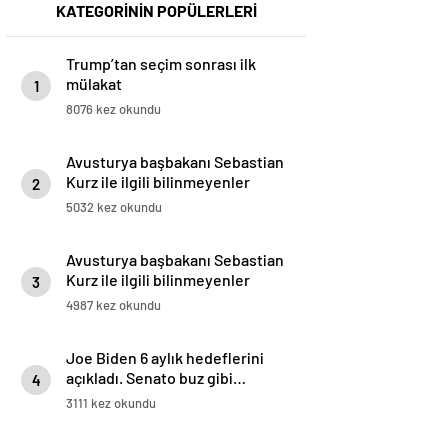
KATEGORİNİN POPÜLERLERİ
Trump’tan seçim sonrası ilk
mülakat
1
8076 kez okundu
Avusturya başbakanı Sebastian
Kurz ile ilgili bilinmeyenler
2
5032 kez okundu
Avusturya başbakanı Sebastian
Kurz ile ilgili bilinmeyenler
3
4987 kez okundu
Joe Biden 6 aylık hedeflerini
açıkladı. Senato buz gibi…
4
3111 kez okundu