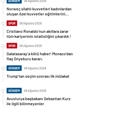
GÜNDEM
06 Ağustos 2026
Norweç silahlı kuvvetleri kadınlardan
oluşan özel kuvvetler eğitimlerini
başlattı.
SPOR
06 Ağustos 2026
Cristiano Ronaldo’nun akıllara zarar
tüm kariyerinin istatistiğini çıkardık !
SPOR
06 Ağustos 2026
Galatasaray’a kötü haber! Monaco’dan
flaş Onyekuru kararı.
GÜNDEM
06 Ağustos 2026
Trump’tan seçim sonrası ilk mülakat
GÜNDEM
06 Ağustos 2026
Avusturya başbakanı Sebastian Kurz
ile ilgili bilinmeyenler