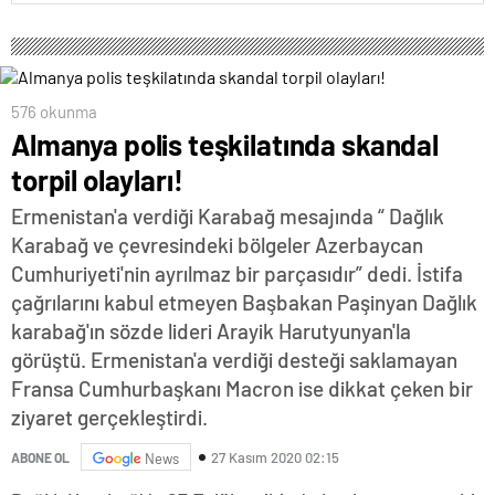
576 okunma
Almanya polis teşkilatında skandal
torpil olayları!
Ermenistan'a verdiği Karabağ mesajında “ Dağlık
Karabağ ve çevresindeki bölgeler Azerbaycan
Cumhuriyeti'nin ayrılmaz bir parçasıdır” dedi. İstifa
çağrılarını kabul etmeyen Başbakan Paşinyan Dağlık
karabağ'ın sözde lideri Arayik Harutyunyan'la
görüştü. Ermenistan'a verdiği desteği saklamayan
Fransa Cumhurbaşkanı Macron ise dikkat çeken bir
ziyaret gerçekleştirdi.
27 Kasım 2020 02:15
ABONE OL
News