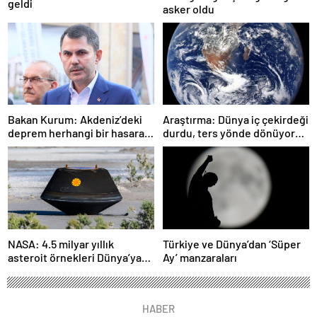
geldi
asker oldu
Bakan Kurum: Akdeniz’deki
Araştırma: Dünya iç çekirdeği
deprem herhangi bir hasara
durdu, ters yönde dönüyor
neden olmadı
olabilir
NASA: 4.5 milyar yıllık
Türkiye ve Dünya’dan ‘Süper
asteroit örnekleri Dünya’ya
Ay’ manzaraları
getirildi; yaşamın
başlangıcına ışık tutabilir
HABER