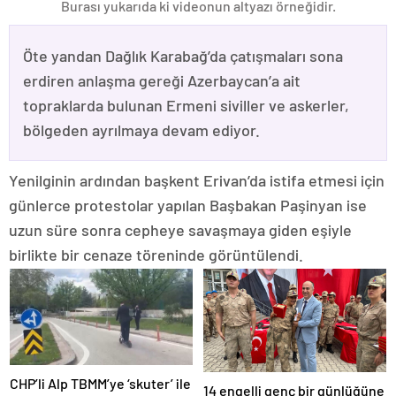
Burası yukarıda ki videonun altyazı örneğidir.
Öte yandan Dağlık Karabağ’da çatışmaları sona
erdiren anlaşma gereği Azerbaycan’a ait
topraklarda bulunan Ermeni siviller ve askerler,
bölgeden ayrılmaya devam ediyor.
Yenilginin ardından başkent Erivan’da istifa etmesi için
günlerce protestolar yapılan Başbakan Paşinyan ise
uzun süre sonra cepheye savaşmaya giden eşiyle
birlikte bir cenaze töreninde görüntülendi.
CHP’li Alp TBMM’ye ‘skuter’ ile
14 engelli genç bir günlüğüne