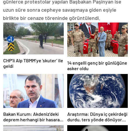
günlerce protestolar yapılan Başbakan Paşinyan ise
uzun süre sonra cepheye savaşmaya giden eşiyle
birlikte bir cenaze töreninde görüntülendi.
CHP’li Alp TBMM’ye ‘skuter’ ile
14 engelli genç bir günlüğüne
geldi
asker oldu
Bakan Kurum: Akdeniz’deki
Araştırma: Dünya iç çekirdeği
deprem herhangi bir hasara
durdu, ters yönde dönüyor
neden olmadı
olabilir