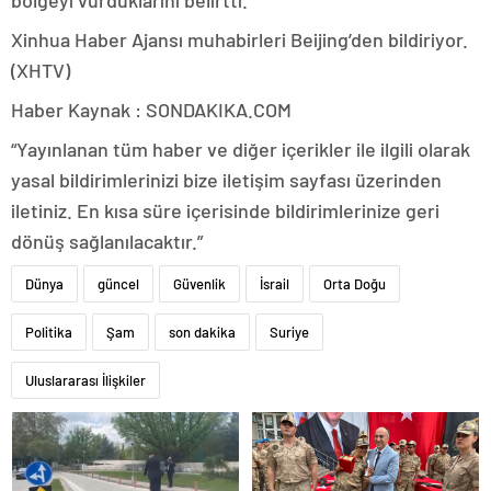
bölgeyi vurduklarını belirtti.
Xinhua Haber Ajansı muhabirleri Beijing’den bildiriyor.
(XHTV)
Haber Kaynak : SONDAKIKA.COM
“Yayınlanan tüm haber ve diğer içerikler ile ilgili olarak
yasal bildirimlerinizi bize iletişim sayfası üzerinden
iletiniz. En kısa süre içerisinde bildirimlerinize geri
dönüş sağlanılacaktır.”
Dünya
güncel
Güvenlik
İsrail
Orta Doğu
Politika
Şam
son dakika
Suriye
Uluslararası İlişkiler