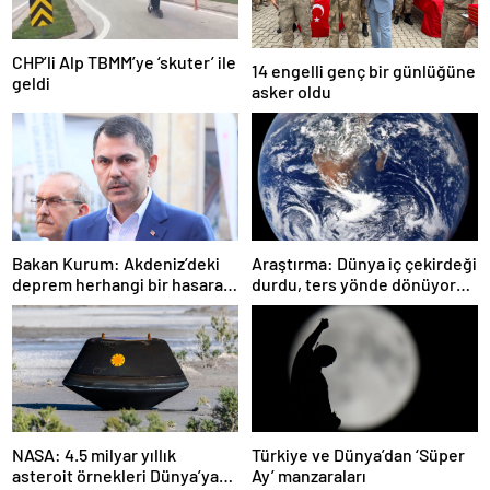
CHP’li Alp TBMM’ye ‘skuter’ ile
14 engelli genç bir günlüğüne
geldi
asker oldu
Bakan Kurum: Akdeniz’deki
Araştırma: Dünya iç çekirdeği
deprem herhangi bir hasara
durdu, ters yönde dönüyor
neden olmadı
olabilir
NASA: 4.5 milyar yıllık
Türkiye ve Dünya’dan ‘Süper
asteroit örnekleri Dünya’ya
Ay’ manzaraları