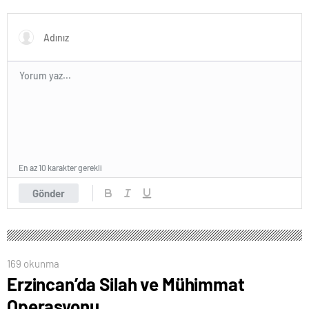
getirildi; yaşamın
başlangıcına ışık tutabilir
En az 10 karakter gerekli
Gönder
169 okunma
Erzincan’da Silah ve Mühimmat
Operasyonu