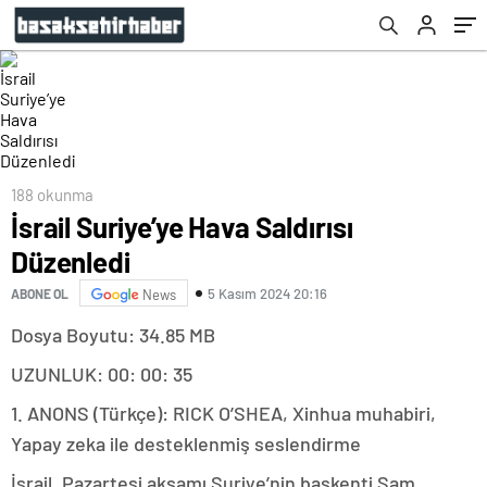
188 okunma
İsrail Suriye’ye Hava Saldırısı
Düzenledi
5 Kasım 2024 20:16
ABONE OL
News
Dosya Boyutu: 34.85 MB
UZUNLUK: 00: 00: 35
1. ANONS (Türkçe): RICK O’SHEA, Xinhua muhabiri,
Yapay zeka ile desteklenmiş seslendirme
İsrail, Pazartesi akşamı Suriye’nin başkenti Şam