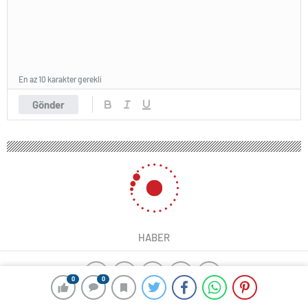
En az 10 karakter gerekli
Gönder
HABER
0
0
ajax alarm