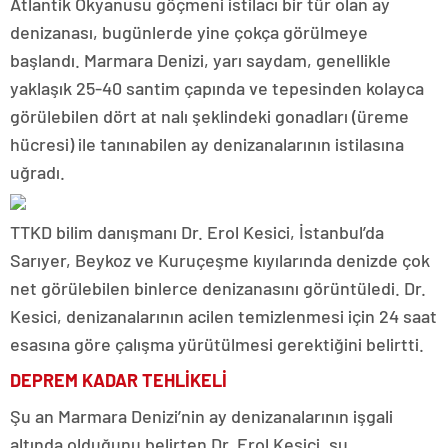
Atlantik Okyanusu göçmeni istilacı bir tür olan ay
denizanası, bugünlerde yine çokça görülmeye
başlandı. Marmara Denizi, yarı saydam, genellikle
yaklaşık 25-40 santim çapında ve tepesinden kolayca
görülebilen dört at nalı şeklindeki gonadları (üreme
hücresi) ile tanınabilen ay denizanalarının istilasına
uğradı.
TTKD bilim danışmanı Dr. Erol Kesici, İstanbul’da
Sarıyer, Beykoz ve Kuruçeşme kıyılarında denizde çok
net görülebilen binlerce denizanasını görüntüledi. Dr.
Kesici, denizanalarının acilen temizlenmesi için 24 saat
esasına göre çalışma yürütülmesi gerektiğini belirtti.
DEPREM KADAR TEHLİKELİ
Şu an Marmara Denizi’nin ay denizanalarının işgali
altında olduğunu belirten Dr. Erol Kesici, şu