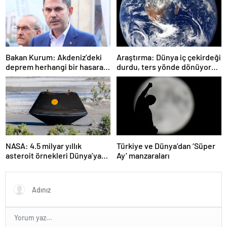
Bakan Kurum: Akdeniz’deki
Araştırma: Dünya iç çekirdeği
deprem herhangi bir hasara
durdu, ters yönde dönüyor
neden olmadı
olabilir
NASA: 4.5 milyar yıllık
Türkiye ve Dünya’dan ‘Süper
asteroit örnekleri Dünya’ya
Ay’ manzaraları
getirildi; yaşamın
başlangıcına ışık tutabilir