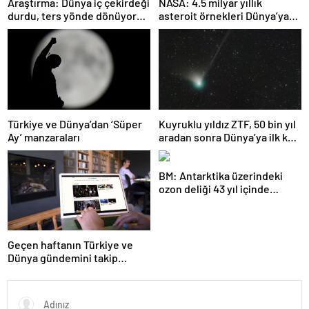
Araştırma: Dünya iç çekirdeği
NASA: 4.5 milyar yıllık
durdu, ters yönde dönüyor
asteroit örnekleri Dünya’ya
olabilir
getirildi; yaşamın
başlangıcına ışık tutabilir
Türkiye ve Dünya’dan ‘Süper
Kuyruklu yıldız ZTF, 50 bin yıl
Ay’ manzaraları
aradan sonra Dünya’ya ilk kez
çok yaklaşacak
BM: Antarktika üzerindeki
ozon deliği 43 yıl içinde
tamamen iyileşebilir
Geçen haftanın Türkiye ve
Dünya gündemini takip
ettiniz mi?