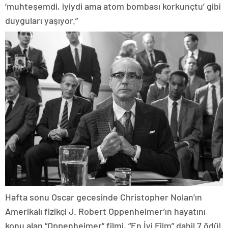
‘muhteşemdi, iyiydi ama atom bombası korkunçtu’ gibi
duyguları yaşıyor.”
Hafta sonu Oscar gecesinde Christopher Nolan’ın
Amerikalı fizikçi J. Robert Oppenheimer’ın hayatını
konu alan “Oppenheimer” filmi, “En İyi Film” dahil 7 ödül