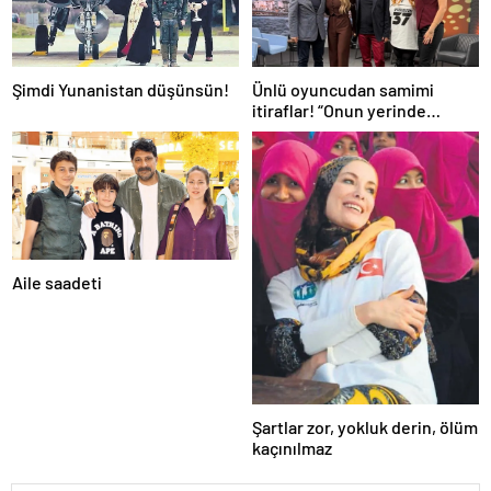
Şimdi Yunanistan düşünsün!
Ünlü oyuncudan samimi
itiraflar! “Onun yerinde
olsaydım diye çok düşündüm”
Aile saadeti
Şartlar zor, yokluk derin, ölüm
kaçınılmaz