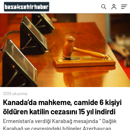
1039 okunma
Kanada’da mahkeme, camide 6 kişiyi
öldüren katilin cezasını 15 yıl indirdi
Ermenistan'a verdiği Karabağ mesajında “ Dağlık
Karabağ ve çevresindeki bölgeler Azerbaycan