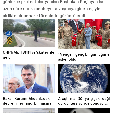
günlerce protestolar yapılan Başbakan Paşinyan ise
uzun süre sonra cepheye savaşmaya giden eşiyle
birlikte bir cenaze töreninde görüntülendi.
CHP’li Alp TBMM’ye ‘skuter’ ile
14 engelli genç bir günlüğüne
geldi
asker oldu
Bakan Kurum: Akdeniz’deki
Araştırma: Dünya iç çekirdeği
deprem herhangi bir hasara
durdu, ters yönde dönüyor
neden olmadı
olabilir