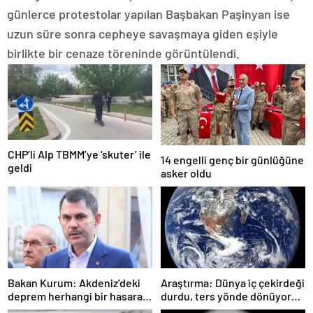
günlerce protestolar yapılan Başbakan Paşinyan ise
uzun süre sonra cepheye savaşmaya giden eşiyle
birlikte bir cenaze töreninde görüntülendi.
CHP’li Alp TBMM’ye ‘skuter’ ile
14 engelli genç bir günlüğüne
geldi
asker oldu
Bakan Kurum: Akdeniz’deki
Araştırma: Dünya iç çekirdeği
deprem herhangi bir hasara
durdu, ters yönde dönüyor
neden olmadı
olabilir