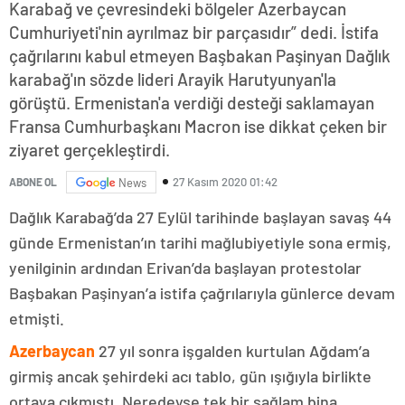
Karabağ ve çevresindeki bölgeler Azerbaycan
Cumhuriyeti'nin ayrılmaz bir parçasıdır” dedi. İstifa
çağrılarını kabul etmeyen Başbakan Paşinyan Dağlık
karabağ'ın sözde lideri Arayik Harutyunyan'la
görüştü. Ermenistan'a verdiği desteği saklamayan
Fransa Cumhurbaşkanı Macron ise dikkat çeken bir
ziyaret gerçekleştirdi.
27 Kasım 2020 01:42
ABONE OL
News
Dağlık Karabağ’da 27 Eylül tarihinde başlayan savaş 44
günde Ermenistan’ın tarihi mağlubiyetiyle sona ermiş,
yenilginin ardından Erivan’da başlayan protestolar
Başbakan Paşinyan’a istifa çağrılarıyla günlerce devam
etmişti.
Azerbaycan
27 yıl sonra işgalden kurtulan Ağdam’a
girmiş ancak şehirdeki acı tablo, gün ışığıyla birlikte
ortaya çıkmıştı. Neredeyse tek bir sağlam bina