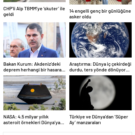
CHP’li Alp TBMM’ye ‘skuter’ ile
14 engelli genç bir günlüğüne
geldi
asker oldu
Bakan Kurum: Akdeniz’deki
Araştırma: Dünya iç çekirdeği
deprem herhangi bir hasara
durdu, ters yönde dönüyor
neden olmadı
olabilir
NASA: 4.5 milyar yıllık
Türkiye ve Dünya’dan ‘Süper
asteroit örnekleri Dünya’ya
Ay’ manzaraları
getirildi; yaşamın
başlangıcına ışık tutabilir