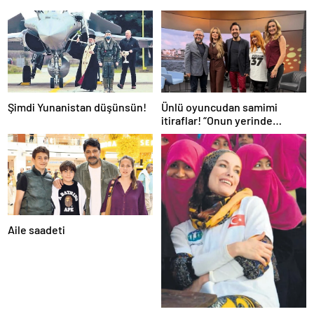
Şimdi Yunanistan düşünsün!
Ünlü oyuncudan samimi
itiraflar! “Onun yerinde
olsaydım diye çok düşündüm”
Aile saadeti