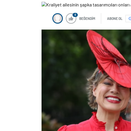
0
BEĞENDİM
ABONE OL