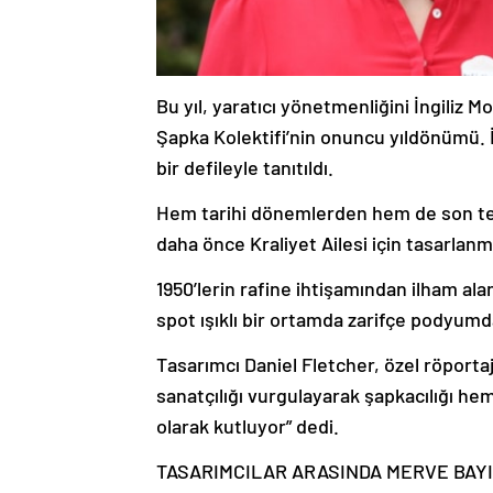
Bu yıl, yaratıcı yönetmenliğini İngiliz M
Şapka Kolektifi’nin onuncu yıldönümü. İ
bir defileyle tanıtıldı.
Hem tarihi dönemlerden hem de son tek
daha önce Kraliyet Ailesi için tasarlanm
1950’lerin rafine ihtişamından ilham al
spot ışıklı bir ortamda zarifçe podyumd
Tasarımcı Daniel Fletcher, özel röporta
sanatçılığı vurgulayarak şapkacılığı he
olarak kutluyor” dedi.
TASARIMCILAR ARASINDA MERVE BAYI