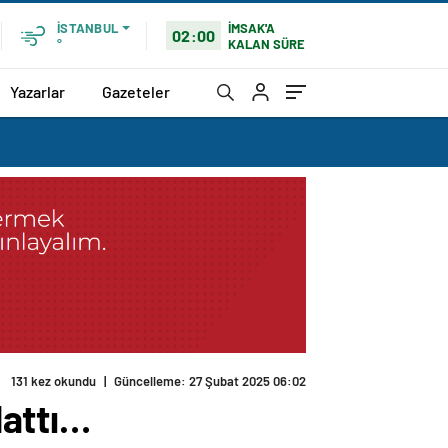
İMSAK'A
İSTANBUL
02:00
KALAN SÜRE
°
Yazarlar
Gazeteler
131 kez okundu
|
Güncelleme: 27 Şubat 2025 06:02
lattı…