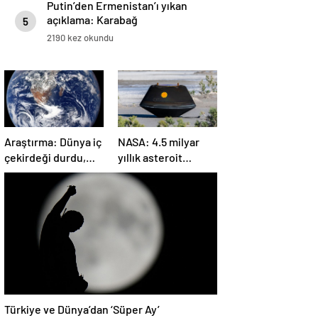
Putin’den Ermenistan’ı yıkan
açıklama: Karabağ
5
Azerbaycan’ın ayrılmaz bir
2190 kez okundu
parçasıdır!
Araştırma: Dünya iç
NASA: 4.5 milyar
çekirdeği durdu,
yıllık asteroit
ters yönde dönüyor
örnekleri Dünya’ya
olabilir
getirildi; yaşamın
başlangıcına ışık
tutabilir
Türkiye ve Dünya’dan ‘Süper Ay’