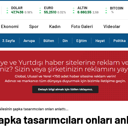
DOLAR
EURO
ALTIN
BITCOIN
47,7436
55,2510
6.660,55
%
0.18%
0.32%
2,59
Ekonomi
Spor
Kadın
Foto Galeri
Videolar
3.Sayfa
Avrupa
Bülten
Din
Eğitim
Hayat
Politika
ailesinin şapka tasarımcıları onları anlattı…
şapka tasarımcıları onları an