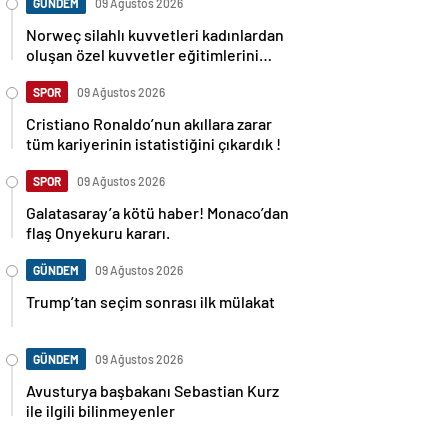
GÜNDEM
09 Ağustos 2026
Norweç silahlı kuvvetleri kadınlardan
oluşan özel kuvvetler eğitimlerini
başlattı.
SPOR
09 Ağustos 2026
Cristiano Ronaldo’nun akıllara zarar
tüm kariyerinin istatistiğini çıkardık !
SPOR
09 Ağustos 2026
Galatasaray’a kötü haber! Monaco’dan
flaş Onyekuru kararı.
GÜNDEM
09 Ağustos 2026
Trump’tan seçim sonrası ilk mülakat
GÜNDEM
09 Ağustos 2026
Avusturya başbakanı Sebastian Kurz
ile ilgili bilinmeyenler