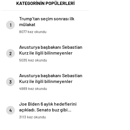
KATEGORİNİN POPÜLERLERİ
Trump’tan seçim sonrası ilk
mülakat
1
8077 kez okundu
Avusturya başbakanı Sebastian
Kurz ile ilgili bilinmeyenler
2
5035 kez okundu
Avusturya başbakanı Sebastian
Kurz ile ilgili bilinmeyenler
3
4989 kez okundu
Joe Biden 6 aylık hedeflerini
açıkladı. Senato buz gibi…
4
3113 kez okundu