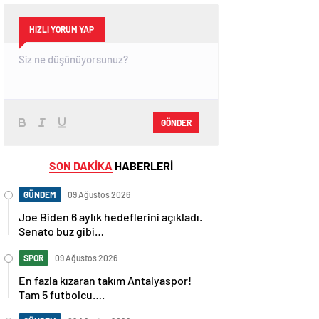
HIZLI YORUM YAP
GÖNDER
SON DAKİKA
HABERLERİ
GÜNDEM
09 Ağustos 2026
Joe Biden 6 aylık hedeflerini açıkladı.
Senato buz gibi…
SPOR
09 Ağustos 2026
En fazla kızaran takım Antalyaspor!
Tam 5 futbolcu….