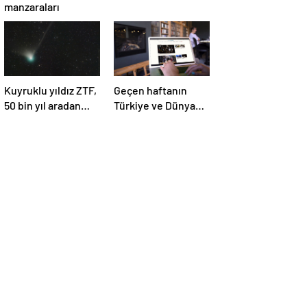
manzaraları
Kuyruklu yıldız ZTF,
Geçen haftanın
50 bin yıl aradan
Türkiye ve Dünya
sonra Dünya’ya ilk
gündemini takip
kez çok yaklaşacak
ettiniz mi?