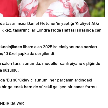
oda tasarımcısı Daniel Fletcher’in yaptığı ‘Kraliyet Atkı
lk kez, tasarımcılar Londra Moda Haftası sırasında canlı
nolojikden ilham alan 2025 koleksiyonunda bazıları
ış 10 özel şapka da sergilendi.
an salon tarzı sunumda, modeller canlı piyano eşliğinde
a süzüldü.
jda “Bu sürükleyici sunum, her parçanın ardındaki
m bir gelenek hem de sürekli gelişen bir sanat formu
NDIR DA VAR