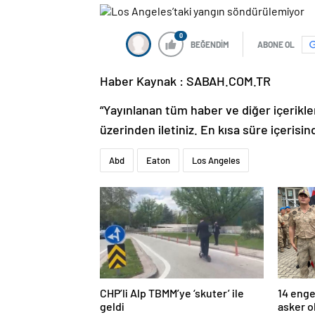
0
BEĞENDİM
ABONE OL
Haber Kaynak : SABAH.COM.TR
“Yayınlanan tüm haber ve diğer içerikler i
üzerinden iletiniz. En kısa süre içerisin
Abd
Eaton
Los Angeles
CHP’li Alp TBMM’ye ‘skuter’ ile
14 enge
geldi
asker o