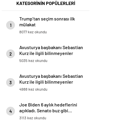
KATEGORİNİN POPÜLERLERİ
Trump’tan seçim sonrası ilk
mülakat
1
8077 kez okundu
Avusturya başbakanı Sebastian
Kurz ile ilgili bilinmeyenler
2
5035 kez okundu
Avusturya başbakanı Sebastian
Kurz ile ilgili bilinmeyenler
3
4988 kez okundu
Joe Biden 6 aylık hedeflerini
açıkladı. Senato buz gibi…
4
3113 kez okundu