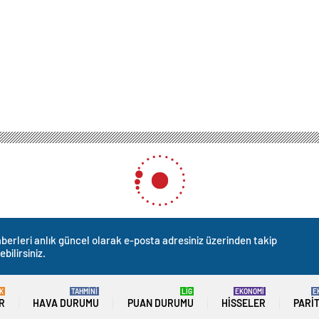
berleri anlık güncel olarak e-posta adresiniz üzerinden takip
ebilirsiniz.
K
TAHMİNİ
LİG
EKONOMİ
E
R
HAVA DURUMU
PUAN DURUMU
HISSELER
PARI