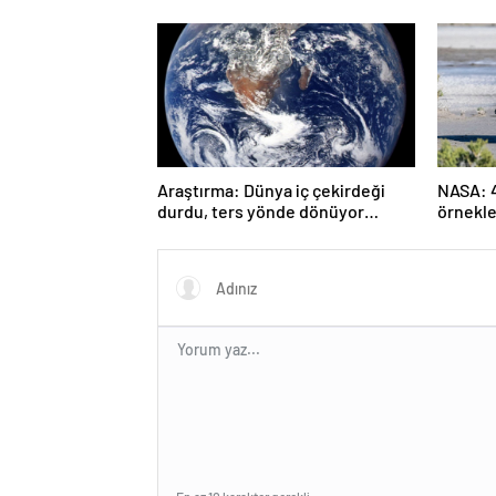
Araştırma: Dünya iç çekirdeği
NASA: 4.
durdu, ters yönde dönüyor
örnekle
olabilir
yaşamın
tutabili