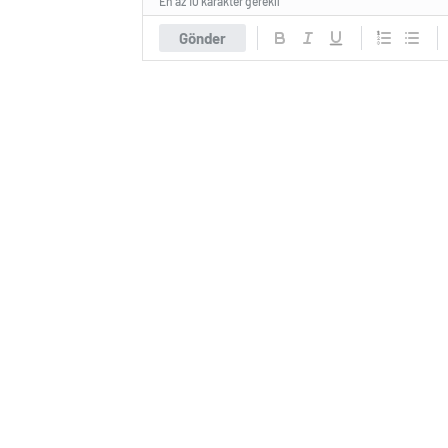
En az 10 karakter gerekli
Gönder