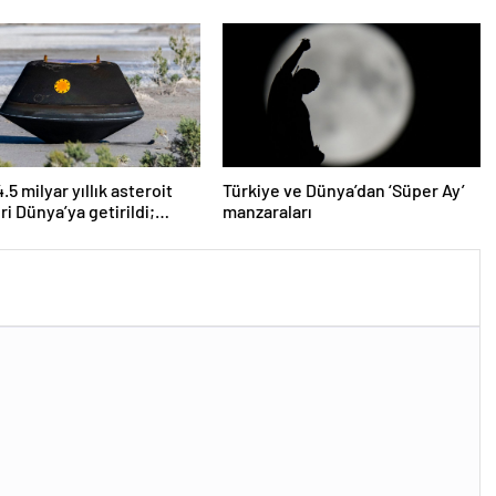
neden olmadı
5 milyar yıllık asteroit
Türkiye ve Dünya’dan ‘Süper Ay’
ri Dünya’ya getirildi;
manzaraları
 başlangıcına ışık
r