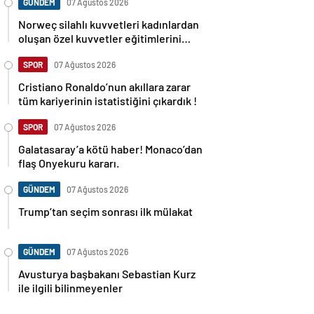
GÜNDEM
07 Ağustos 2026
Norweç silahlı kuvvetleri kadınlardan
oluşan özel kuvvetler eğitimlerini
başlattı.
SPOR
07 Ağustos 2026
Cristiano Ronaldo’nun akıllara zarar
tüm kariyerinin istatistiğini çıkardık !
SPOR
07 Ağustos 2026
Galatasaray’a kötü haber! Monaco’dan
flaş Onyekuru kararı.
GÜNDEM
07 Ağustos 2026
Trump’tan seçim sonrası ilk mülakat
GÜNDEM
07 Ağustos 2026
Avusturya başbakanı Sebastian Kurz
ile ilgili bilinmeyenler