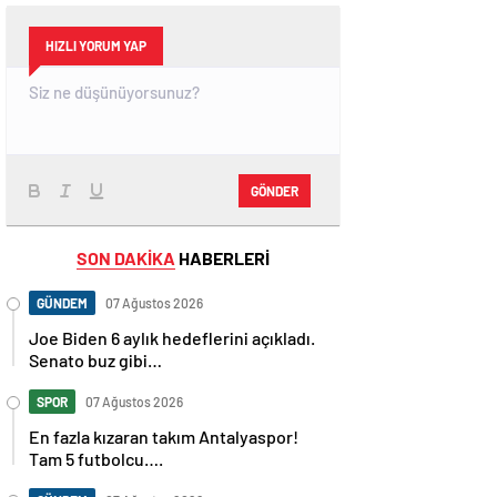
HIZLI YORUM YAP
GÖNDER
SON DAKİKA
HABERLERİ
GÜNDEM
07 Ağustos 2026
Joe Biden 6 aylık hedeflerini açıkladı.
Senato buz gibi…
SPOR
07 Ağustos 2026
En fazla kızaran takım Antalyaspor!
Tam 5 futbolcu….