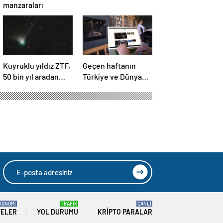
manzaraları
Kuyruklu yıldız ZTF,
Geçen haftanın
50 bin yıl aradan
Türkiye ve Dünya
sonra Dünya’ya ilk
gündemini takip
kez çok yaklaşacak
ettiniz mi?
KONOMİ
TRAFİK
CANLI
TELER
YOL DURUMU
KRIPTO PARALAR