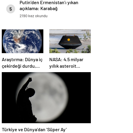
Putin’den Ermenistan’ı yıkan
açıklama: Karabağ
5
Azerbaycan’ın ayrılmaz bir
2190 kez okundu
parçasıdır!
Araştırma: Dünya iç
NASA: 4.5 milyar
çekirdeği durdu,
yıllık asteroit
ters yönde dönüyor
örnekleri Dünya’ya
olabilir
getirildi; yaşamın
başlangıcına ışık
tutabilir
Türkiye ve Dünya’dan ‘Süper Ay’