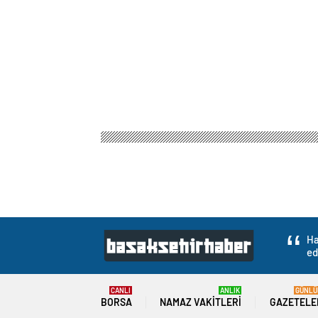
Ha
ed
CANLI
ANLIK
GÜNLÜ
BORSA
NAMAZ VAKITLERI
GAZETELE