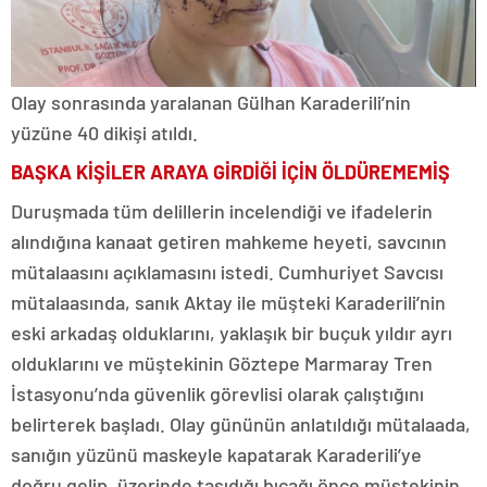
Olay sonrasında yaralanan Gülhan Karaderili’nin
yüzüne 40 dikişi atıldı.
BAŞKA KİŞİLER ARAYA GİRDİĞİ İÇİN ÖLDÜREMEMİŞ
Duruşmada tüm delillerin incelendiği ve ifadelerin
alındığına kanaat getiren mahkeme heyeti, savcının
mütalaasını açıklamasını istedi. Cumhuriyet Savcısı
mütalaasında, sanık Aktay ile müşteki Karaderili’nin
eski arkadaş olduklarını, yaklaşık bir buçuk yıldır ayrı
olduklarını ve müştekinin Göztepe Marmaray Tren
İstasyonu’nda güvenlik görevlisi olarak çalıştığını
belirterek başladı. Olay gününün anlatıldığı mütalaada,
sanığın yüzünü maskeyle kapatarak Karaderili’ye
doğru gelip, üzerinde taşıdığı bıçağı önce müştekinin