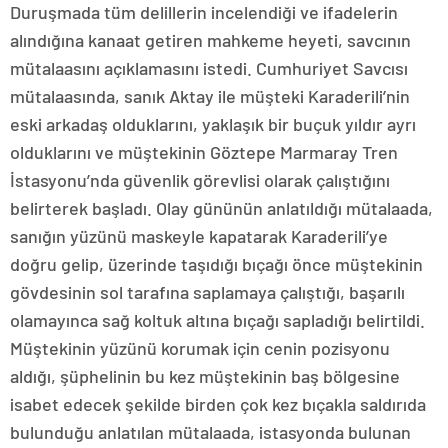
Duruşmada tüm delillerin incelendiği ve ifadelerin
alındığına kanaat getiren mahkeme heyeti, savcının
mütalaasını açıklamasını istedi. Cumhuriyet Savcısı
mütalaasında, sanık Aktay ile müşteki Karaderili’nin
eski arkadaş olduklarını, yaklaşık bir buçuk yıldır ayrı
olduklarını ve müştekinin Göztepe Marmaray Tren
İstasyonu’nda güvenlik görevlisi olarak çalıştığını
belirterek başladı. Olay gününün anlatıldığı mütalaada,
sanığın yüzünü maskeyle kapatarak Karaderili’ye
doğru gelip, üzerinde taşıdığı bıçağı önce müştekinin
gövdesinin sol tarafına saplamaya çalıştığı, başarılı
olamayınca sağ koltuk altına bıçağı sapladığı belirtildi.
Müştekinin yüzünü korumak için cenin pozisyonu
aldığı, şüphelinin bu kez müştekinin baş bölgesine
isabet edecek şekilde birden çok kez bıçakla saldırıda
bulunduğu anlatılan mütalaada, istasyonda bulunan