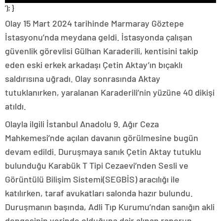
‘); }
Olay 15 Mart 2024 tarihinde Marmaray Göztepe
İstasyonu’nda meydana geldi. İstasyonda çalışan
güvenlik görevlisi Gülhan Karaderili, kentisini takip
eden eski erkek arkadaşı Çetin Aktay’ın bıçaklı
saldırısına uğradı. Olay sonrasında Aktay
tutuklanırken, yaralanan Karaderili’nin yüzüne 40 dikişi
atıldı.
Olayla ilgili İstanbul Anadolu 9. Ağır Ceza
Mahkemesi’nde açılan davanın görülmesine bugün
devam edildi. Duruşmaya sanık Çetin Aktay tutuklu
bulunduğu Karabük T Tipi Cezaevi’nden Sesli ve
Görüntülü Bilişim Sistemi(SEGBİS) aracılığı ile
katılırken, taraf avukatları salonda hazır bulundu.
Duruşmanın başında, Adli Tıp Kurumu’ndan sanığın akli
dengesinin yerinde olduğuna dair alınan raporun