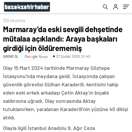
için öldürememiş
129 okunma
Marmaray’da eski sevgili dehşetinde
mütalaa açıklandı: Araya başkaları
girdiği için öldürememiş
27 Şubat 2025 21:43
ABONE OL
News
Olay 15 Mart 2024 tarihinde Marmaray Göztepe
İstasyonu’nda meydana geldi. İstasyonda çalışan
güvenlik görevlisi Gülhan Karaderili, kentisini takip
eden eski erkek arkadaşı Çetin Aktay’ın bıçaklı
saldırısına uğradı. Olay sonrasında Aktay
tutuklanırken, yaralanan Karaderili’nin yüzüne 40 dikişi
atıldı.
Olayla ilgili İstanbul Anadolu 9. Ağır Ceza