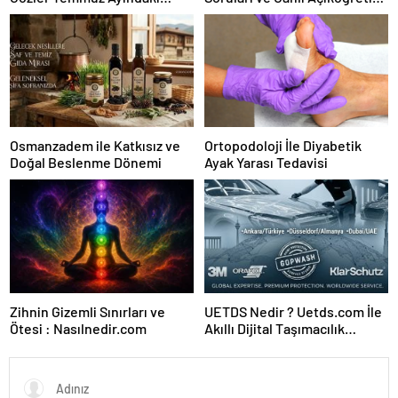
Karar Duruşmasına Çevrildi
Forumu Burada
Osmanzadem ile Katkısız ve
Ortopodoloji İle Diyabetik
Doğal Beslenme Dönemi
Ayak Yarası Tedavisi
Zihnin Gizemli Sınırları ve
UETDS Nedir ? Uetds.com İle
Ötesi : Nasılnedir.com
Akıllı Dijital Taşımacılık
Yazılımı