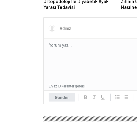
Ortopodoloji İle Diyabetik Ayak
Zihnin G
Yarası Tedavisi
Nasılne
En az 10 karakter gerekli
Gönder