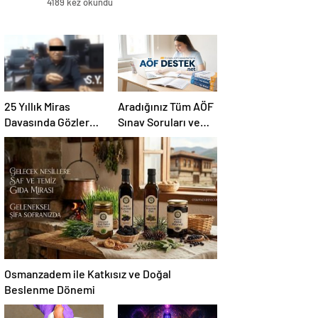
4189 kez okundu
25 Yıllık Miras
Aradığınız Tüm AÖF
Davasında Gözler
Sınav Soruları ve
Temmuz Ayındaki
Canlı Açıköğretim
Karar Duruşmasına
Forumu Burada
Çevrildi
Osmanzadem ile Katkısız ve Doğal
Beslenme Dönemi