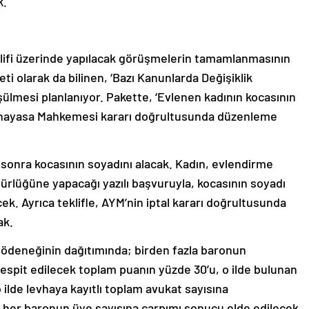
k.
klifi üzerinde yapılacak görüşmelerin tamamlanmasının
 olarak da bilinen, ‘Bazı Kanunlarda Değişiklik
şülmesi planlanıyor. Pakette, ‘Evlenen kadının kocasının
 Anayasa Mahkemesi kararı doğrultusunda düzenleme
 sonra kocasının soyadını alacak. Kadın, evlendirme
lüğüne yapacağı yazılı başvuruyla, kocasının soyadı
ek. Ayrıca teklifle, AYM’nin iptal kararı doğrultusunda
ak.
 ödeneğinin dağıtımında; birden fazla baronun
 tespit edilecek toplam puanın yüzde 30’u, o ilde bulunan
o ilde levhaya kayıtlı toplam avukat sayısına
 her baronun üye sayısına çarpımı sonucu elde edilecek