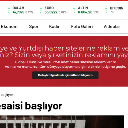
DOLAR
EURO
ALTIN
BITCOIN
47,7075
55,0222
6.604,20
%
0.17%
0.01%
1,72
Ekonomi
Spor
Kadın
Foto Galeri
Videolar
 başlıyor
saisi başlıyor