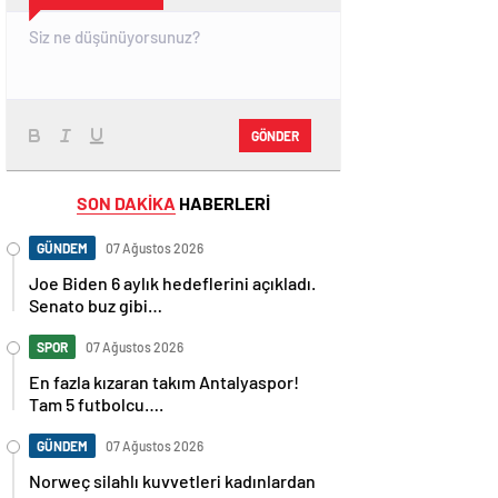
GÖNDER
SON DAKİKA
HABERLERİ
GÜNDEM
07 Ağustos 2026
Joe Biden 6 aylık hedeflerini açıkladı.
Senato buz gibi…
SPOR
07 Ağustos 2026
En fazla kızaran takım Antalyaspor!
Tam 5 futbolcu….
GÜNDEM
07 Ağustos 2026
Norweç silahlı kuvvetleri kadınlardan