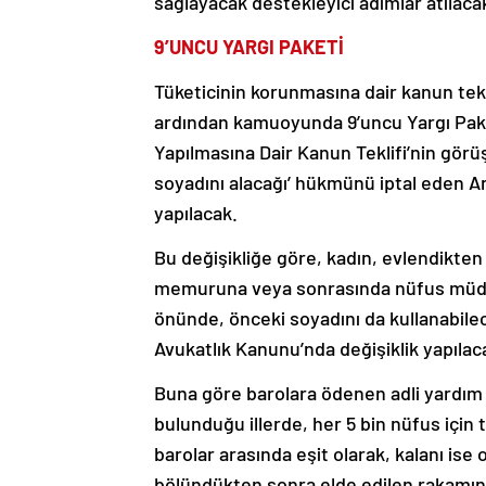
sağlayacak destekleyici adımlar atılaca
9’UNCU YARGI PAKETİ
Tüketicinin korunmasına dair kanun te
ardından kamuoyunda 9’uncu Yargı Paketi
Yapılmasına Dair Kanun Teklifi’nin görü
soyadını alacağı’ hükmünü iptal eden
yapılacak.
Bu değişikliğe göre, kadın, evlendikten
memuruna veya sonrasında nüfus müdür
önünde, önceki soyadını da kullanabilec
Avukatlık Kanunu’nda değişiklik yapılac
Buna göre barolara ödenen adli yardım
bulunduğu illerde, her 5 bin nüfus için
barolar arasında eşit olarak, kalanı ise 
bölündükten sonra elde edilen rakamın