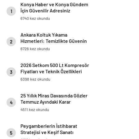
Konya Haber ve Konya Gündem
İçin Güvenilir Adresiniz
1
6740 kez okundu
Ankara Koltuk Yıkama
Hizmetleri: Temizlikte Güvenin
2
Adresi
6726 kez okundu
2026 Setkom 500 Lt Kompresör
Fiyatları ve Teknik Özellikleri
3
6398 kez okundu
25 Yıllık Miras Davasında Gözler
Temmuz Ayındaki Karar
4
Duruşmasına Çevrildi
4511 kez okundu
Peygamberlerin İstihbarat
Stratejisi ve Keşif Sanatı
5