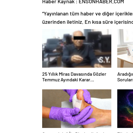
Haber Kaynak : ENSONHABER.COM
“Yayınlanan tüm haber ve diğer içerikler i
üzerinden iletiniz. En kısa süre içerisin
25 Yıllık Miras Davasında Gözler
Aradığı
Temmuz Ayındaki Karar
Sorular
Duruşmasına Çevrildi
Forumu