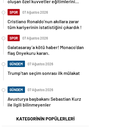
oluşan özel kuvvetler eğitimlerini
başlattı.
SPOR
07 Ağustos 2026
Cristiano Ronaldo’nun akıllara zarar
tüm kariyerinin istatistiğini çıkardık !
SPOR
07 Ağustos 2026
Galatasaray’a kötü haber! Monaco’dan
flaş Onyekuru kararı.
GÜNDEM
07 Ağustos 2026
Trump’tan seçim sonrası ilk mülakat
GÜNDEM
07 Ağustos 2026
Avusturya başbakanı Sebastian Kurz
ile ilgili bilinmeyenler
KATEGORİNİN POPÜLERLERİ