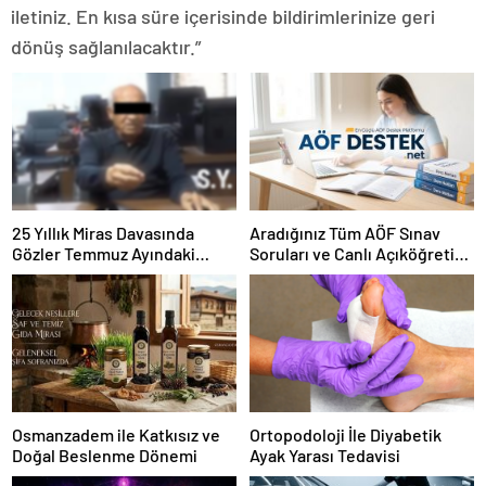
iletiniz. En kısa süre içerisinde bildirimlerinize geri
dönüş sağlanılacaktır.”
25 Yıllık Miras Davasında
Aradığınız Tüm AÖF Sınav
Gözler Temmuz Ayındaki
Soruları ve Canlı Açıköğretim
Karar Duruşmasına Çevrildi
Forumu Burada
Osmanzadem ile Katkısız ve
Ortopodoloji İle Diyabetik
Doğal Beslenme Dönemi
Ayak Yarası Tedavisi