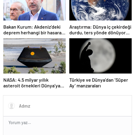
Bakan Kurum: Akdeniz’deki
Araştırma: Dünya iç çekirdeği
deprem herhangi bir hasara
durdu, ters yönde dönüyor
neden olmadı
olabilir
NASA: 4.5 milyar yıllık
Türkiye ve Dünya’dan ‘Süper
asteroit örnekleri Dünya’ya
Ay’ manzaraları
getirildi; yaşamın
başlangıcına ışık tutabilir