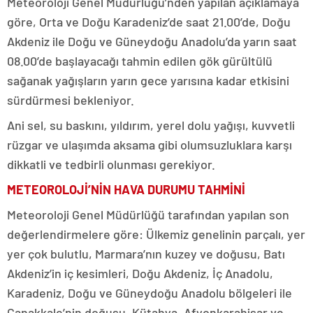
Meteoroloji Genel Müdürlüğü’nden yapılan açıklamaya
göre, Orta ve Doğu Karadeniz’de saat 21.00’de, Doğu
Akdeniz ile Doğu ve Güneydoğu Anadolu’da yarın saat
08.00’de başlayacağı tahmin edilen gök gürültülü
sağanak yağışların yarın gece yarısına kadar etkisini
sürdürmesi bekleniyor.
Ani sel, su baskını, yıldırım, yerel dolu yağışı, kuvvetli
rüzgar ve ulaşımda aksama gibi olumsuzluklara karşı
dikkatli ve tedbirli olunması gerekiyor.
METEOROLOJİ’NİN HAVA DURUMU TAHMİNİ
Meteoroloji Genel Müdürlüğü tarafından yapılan son
değerlendirmelere göre: Ülkemiz genelinin parçalı, yer
yer çok bulutlu, Marmara’nın kuzey ve doğusu, Batı
Akdeniz’in iç kesimleri, Doğu Akdeniz, İç Anadolu,
Karadeniz, Doğu ve Güneydoğu Anadolu bölgeleri ile
Çanakkale’nin doğusu, Kütahya, Afyonkarahisar ve