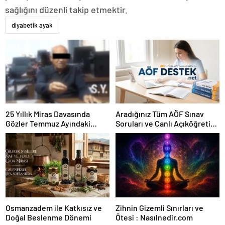
sağlığını düzenli takip etmektir.
diyabetik ayak
25 Yıllık Miras Davasında
Aradığınız Tüm AÖF Sınav
Gözler Temmuz Ayındaki
Soruları ve Canlı Açıköğretim
Karar Duruşmasına Çevrildi
Forumu Burada
Osmanzadem ile Katkısız ve
Zihnin Gizemli Sınırları ve
Doğal Beslenme Dönemi
Ötesi : Nasılnedir.com