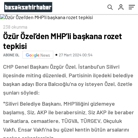
238 okunma
Özür Özel’den MHP’li başkana rozet
tepkisi
27 Mart 2024 00:54
ABONE OL
News
CHP Genel Başkanı Özgür Özel, İstanbul’un Silivri
ilçesinde miting düzenledi. Partisinin ilçedeki belediye
başkan adayı Bora Balcıoğlu’na oy isteyen Özel, özetle
şunları söyledi:
*Silivri Belediye Başkanı, MHP’liliğini gizlemeye
başlamış. Siz, AKP ile berabersiniz. Siz AKP ile beraber
tarikatlara, cemaatlere, TÜGVA, TÜRGEV, Okçuluk
Vakfı, Ensar Vakfı’na bu güzel kentin bütün arsalarını