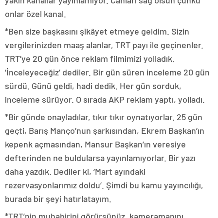
yakın kanallar yayınlamıyor. Canları sağ olsun çünkü
onlar özel kanal.
*Ben size başkasını şikâyet etmeye geldim. Sizin
vergilerinizden maaş alanlar, TRT payı ile geçinenler.
TRT’ye 20 gün önce reklam filmimizi yolladık.
‘İnceleyeceğiz’ dediler. Bir gün süren inceleme 20 gün
sürdü. Günü geldi, hadi dedik. Her gün sorduk,
inceleme sürüyor. O sırada AKP reklam yaptı, yolladı.
*Bir günde onayladılar, tıkır tıkır oynatıyorlar. 25 gün
geçti, Barış Manço’nun şarkısından, Ekrem Başkan’ın
kepenk açmasından, Mansur Başkan’ın veresiye
defterinden ne buldularsa yayınlamıyorlar. Bir yazı
daha yazdık. Dediler ki, ‘Mart ayındaki
rezervasyonlarımız doldu’. Şimdi bu kamu yayıncılığı,
burada bir şeyi hatırlatayım.
*TRT’nin muhabirini görürsünüz, kameramanını