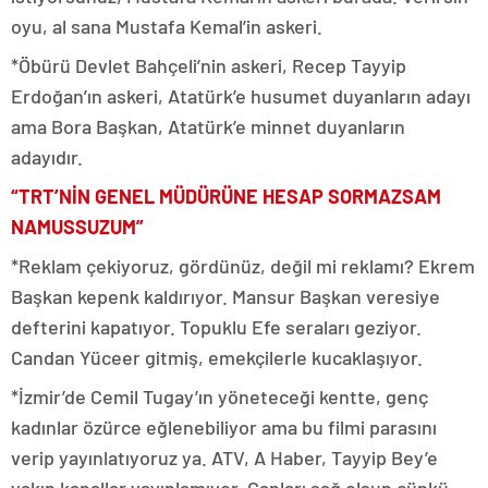
oyu, al sana Mustafa Kemal’in askeri.
*Öbürü Devlet Bahçeli’nin askeri, Recep Tayyip
Erdoğan’ın askeri, Atatürk’e husumet duyanların adayı
ama Bora Başkan, Atatürk’e minnet duyanların
adayıdır.
“TRT’NİN GENEL MÜDÜRÜNE HESAP SORMAZSAM
NAMUSSUZUM”
*Reklam çekiyoruz, gördünüz, değil mi reklamı? Ekrem
Başkan kepenk kaldırıyor. Mansur Başkan veresiye
defterini kapatıyor. Topuklu Efe seraları geziyor.
Candan Yüceer gitmiş, emekçilerle kucaklaşıyor.
*İzmir’de Cemil Tugay’ın yöneteceği kentte, genç
kadınlar özürce eğlenebiliyor ama bu filmi parasını
verip yayınlatıyoruz ya. ATV, A Haber, Tayyip Bey’e