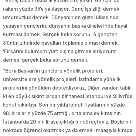
*Geniş tabanlı işsizlik yüzde 25’e yakın. Gençlerde
rakam yüzde 35’e yaklaşıyor. Genç işsizliği demek
umutsuzluk demek. Dünyanın en güzel ülkesinde
yaşayan gençlerin, dünyanın başka ülkelerinde hayal
kurması demek. Gerçek beka sorunu, 4 gençten
3’ünün zihninde bavulları toplamış olması demek.
‘Fırsatını bulursam yurt dışına gitmek istiyorum’
demesi gerçek beka sorunu demek.
*Bora Başkan’ın gençlere yönelik projeleri,
üniversitelere yönelik projeleri, istihdama yönelik
projelerini gönülden destekliyoruz. Diğer yandan tabii
ki en büyük sıkıntılardan bir tanesi İstanbul ve Silivri’de
konut sıkıntısı. Son bir yılda konut fiyatlarının yüzde
90, kiraların yüzde 75 arttığı, ortalama ev kirasının
İstanbul’da 20 bin liraya çıktığı bir süreçteyiz. Böyle bir
noktada öğrenci okutmak ya da emekli maaşıyla kirada