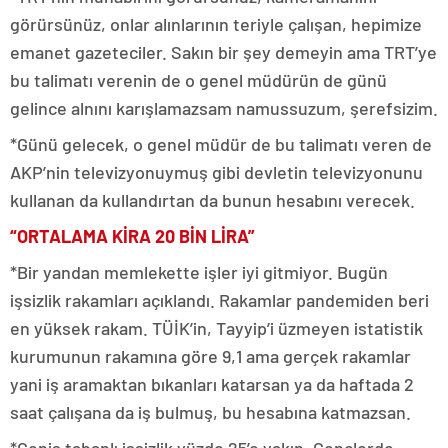
görürsünüz, onlar alınlarının teriyle çalışan, hepimize
emanet gazeteciler. Sakın bir şey demeyin ama TRT’ye
bu talimatı verenin de o genel müdürün de günü
gelince alnını karışlamazsam namussuzum, şerefsizim.
*Günü gelecek, o genel müdür de bu talimatı veren de
AKP’nin televizyonuymuş gibi devletin televizyonunu
kullanan da kullandırtan da bunun hesabını verecek.
“ORTALAMA KİRA 20 BİN LİRA”
*Bir yandan memlekette işler iyi gitmiyor. Bugün
işsizlik rakamları açıklandı. Rakamlar pandemiden beri
en yüksek rakam. TÜİK’in, Tayyip’i üzmeyen istatistik
kurumunun rakamına göre 9,1 ama gerçek rakamlar
yani iş aramaktan bıkanları katarsan ya da haftada 2
saat çalışana da iş bulmuş, bu hesabına katmazsan.