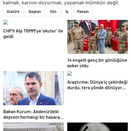
kalmak, karnını doyurmak, yaşamak mümkün değil.
Atatürk
Başkan
Gün
İş
Rakam
CHP’li Alp TBMM’ye ‘skuter’ ile
geldi
14 engelli genç bir günlüğüne
asker oldu
Araştırma: Dünya iç çekirdeği
durdu, ters yönde dönüyor
olabilir
Bakan Kurum: Akdeniz’deki
deprem herhangi bir hasara
neden olmadı