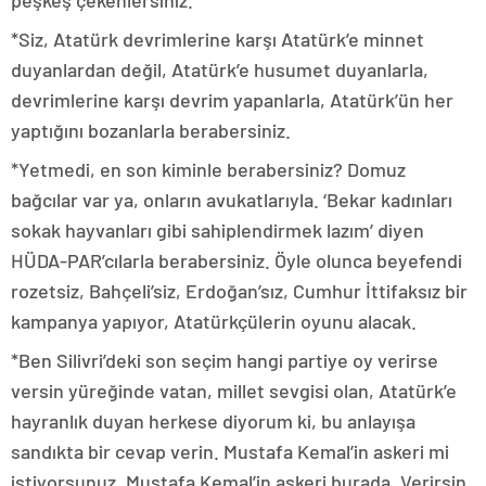
peşkeş çekenlersiniz.
*Siz, Atatürk devrimlerine karşı Atatürk’e minnet
duyanlardan değil, Atatürk’e husumet duyanlarla,
devrimlerine karşı devrim yapanlarla, Atatürk’ün her
yaptığını bozanlarla berabersiniz.
*Yetmedi, en son kiminle berabersiniz? Domuz
bağcılar var ya, onların avukatlarıyla. ‘Bekar kadınları
sokak hayvanları gibi sahiplendirmek lazım’ diyen
HÜDA-PAR’cılarla berabersiniz. Öyle olunca beyefendi
rozetsiz, Bahçeli’siz, Erdoğan’sız, Cumhur İttifaksız bir
kampanya yapıyor, Atatürkçülerin oyunu alacak.
*Ben Silivri’deki son seçim hangi partiye oy verirse
versin yüreğinde vatan, millet sevgisi olan, Atatürk’e
hayranlık duyan herkese diyorum ki, bu anlayışa
sandıkta bir cevap verin. Mustafa Kemal’in askeri mi
istiyorsunuz, Mustafa Kemal’in askeri burada. Verirsin