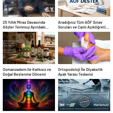
25 Yıllık Miras Davasında
Aradığınız Tüm AÖF Sınav
Gözler Temmuz Ayındaki
Soruları ve Canlı Açıköğretim
Karar Duruşmasına Çevrildi
Forumu Burada
Osmanzadem ile Katkısız ve
Ortopodoloji İle Diyabetik
Doğal Beslenme Dönemi
Ayak Yarası Tedavisi