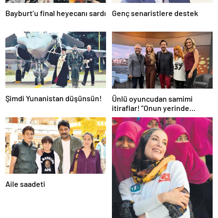
Bayburt’u final heyecanı sardı
Genç senaristlere destek
Şimdi Yunanistan düşünsün!
Ünlü oyuncudan samimi
itiraflar! “Onun yerinde
olsaydım diye çok düşündüm”
Aile saadeti