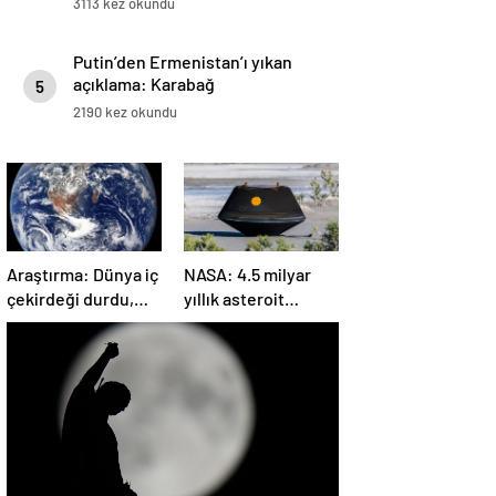
3113 kez okundu
Putin’den Ermenistan’ı yıkan
açıklama: Karabağ
5
Azerbaycan’ın ayrılmaz bir
2190 kez okundu
parçasıdır!
Araştırma: Dünya iç
NASA: 4.5 milyar
çekirdeği durdu,
yıllık asteroit
ters yönde dönüyor
örnekleri Dünya’ya
olabilir
getirildi; yaşamın
başlangıcına ışık
tutabilir