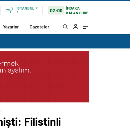
İMSAK'A
İSTANBUL
02:00
KALAN SÜRE
°
Yazarlar
Gazeteler
ı!
şti: Filistinli