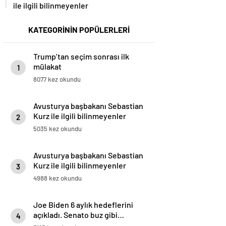
ile ilgili bilinmeyenler
KATEGORİNİN POPÜLERLERİ
Trump’tan seçim sonrası ilk
mülakat
1
8077 kez okundu
Avusturya başbakanı Sebastian
Kurz ile ilgili bilinmeyenler
2
5035 kez okundu
Avusturya başbakanı Sebastian
Kurz ile ilgili bilinmeyenler
3
4988 kez okundu
Joe Biden 6 aylık hedeflerini
açıkladı. Senato buz gibi…
4