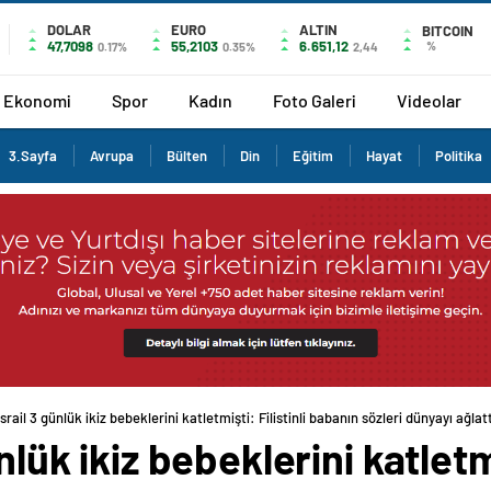
DOLAR
EURO
ALTIN
BITCOIN
47,7098
55,2103
6.651,12
%
0.17%
0.35%
2,44
Ekonomi
Spor
Kadın
Foto Galeri
Videolar
3.Sayfa
Avrupa
Bülten
Din
Eğitim
Hayat
Politika
İsrail 3 günlük ikiz bebeklerini katletmişti: Filistinli babanın sözleri dünyayı ağlatt
nlük ikiz bebeklerini katletmi