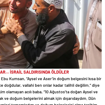
AR… İSRAİL SALDIRISINDA ÖLDÜLER
Ebu Kumsan, “Aysel ve Aser’in doğum belgesini kısa bir
doğdular, vallahi ben onlar kadar talihli değilim.” diye
im olamayan acılı baba, “10 Ağustos’ta doğan Aysel ve
k ve doğum belgelerini almak için dışarıdaydım. Dün
işlemleri tamamladım ve doğum belgelerini alma tarihim