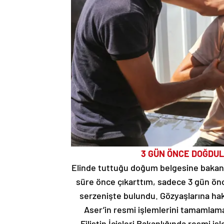
3 GÜN ÖNCE DOĞDUL
Elinde tuttuğu doğum belgesine bakan 
süre önce çıkarttım, sadece 3 gün önce 
serzenişte bulundu. Gözyaşlarına hak
Aser’in resmi işlemlerini tamamlama
Filistin İçişleri Bakanlığında resmi 