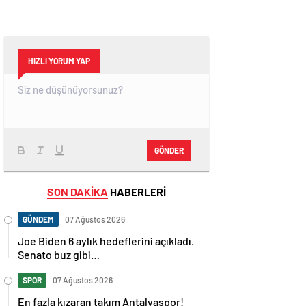
HIZLI YORUM YAP
GÖNDER
SON DAKİKA
HABERLERİ
GÜNDEM
07 Ağustos 2026
Joe Biden 6 aylık hedeflerini açıkladı.
Senato buz gibi…
SPOR
07 Ağustos 2026
En fazla kızaran takım Antalyaspor!