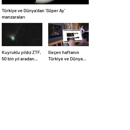
Türkiye ve Dünya’dan ‘Süper Ay’
manzaraları
Kuyruklu yıldız ZTF,
Geçen haftanın
50 bin yıl aradan
Türkiye ve Dünya
sonra Dünya’ya ilk
gündemini takip
kez çok yaklaşacak
ettiniz mi?