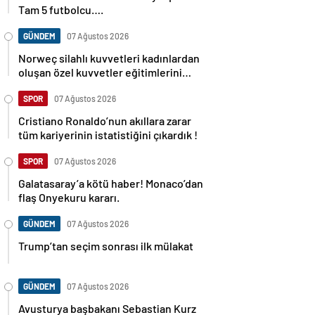
Tam 5 futbolcu….
GÜNDEM
07 Ağustos 2026
Norweç silahlı kuvvetleri kadınlardan
oluşan özel kuvvetler eğitimlerini
başlattı.
SPOR
07 Ağustos 2026
Cristiano Ronaldo’nun akıllara zarar
tüm kariyerinin istatistiğini çıkardık !
SPOR
07 Ağustos 2026
Galatasaray’a kötü haber! Monaco’dan
flaş Onyekuru kararı.
GÜNDEM
07 Ağustos 2026
Trump’tan seçim sonrası ilk mülakat
GÜNDEM
07 Ağustos 2026
Avusturya başbakanı Sebastian Kurz