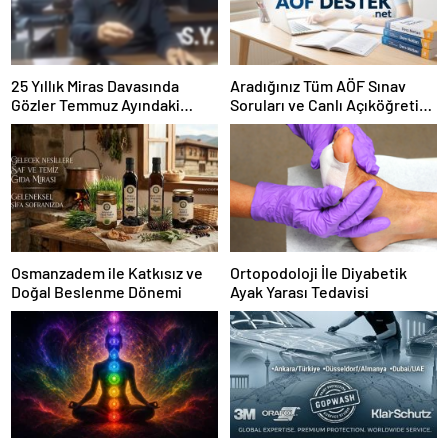
25 Yıllık Miras Davasında
Aradığınız Tüm AÖF Sınav
Gözler Temmuz Ayındaki
Soruları ve Canlı Açıköğretim
Karar Duruşmasına Çevrildi
Forumu Burada
Osmanzadem ile Katkısız ve
Ortopodoloji İle Diyabetik
Doğal Beslenme Dönemi
Ayak Yarası Tedavisi