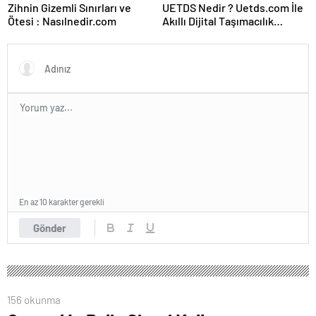
Zihnin Gizemli Sınırları ve
UETDS Nedir ? Uetds.com İle
Ötesi : Nasılnedir.com
Akıllı Dijital Taşımacılık
Yazılımı
En az 10 karakter gerekli
Gönder
156 okunma