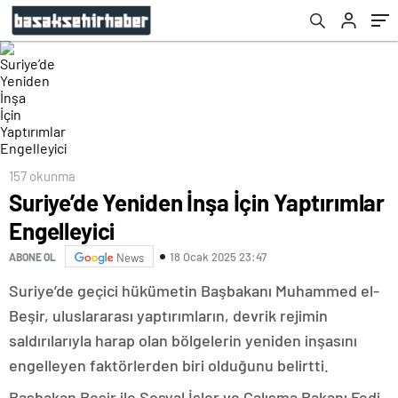
157 okunma
Suriye’de Yeniden İnşa İçin Yaptırımlar
Engelleyici
18 Ocak 2025 23:47
ABONE OL
News
Suriye’de geçici hükümetin Başbakanı Muhammed el-
Beşir, uluslararası yaptırımların, devrik rejimin
saldırılarıyla harap olan bölgelerin yeniden inşasını
engelleyen faktörlerden biri olduğunu belirtti.
Başbakan Beşir ile Sosyal İşler ve Çalışma Bakanı Fedi