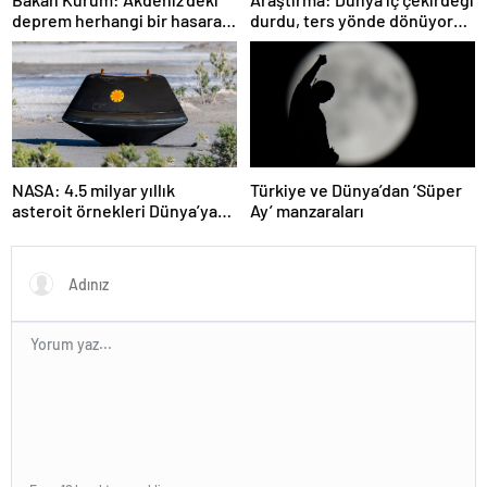
deprem herhangi bir hasara
durdu, ters yönde dönüyor
neden olmadı
olabilir
NASA: 4.5 milyar yıllık
Türkiye ve Dünya’dan ‘Süper
asteroit örnekleri Dünya’ya
Ay’ manzaraları
getirildi; yaşamın
başlangıcına ışık tutabilir