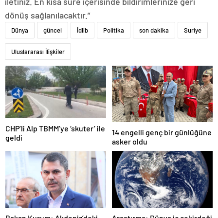
iletiniz. En kısa süre içerisinde bildirimlerinize geri
dönüş sağlanılacaktır.”
Dünya
güncel
İdlib
Politika
son dakika
Suriye
Uluslararası İlişkiler
CHP’li Alp TBMM’ye ‘skuter’ ile
14 engelli genç bir günlüğüne
geldi
asker oldu
Bakan Kurum: Akdeniz’deki
Araştırma: Dünya iç çekirdeği