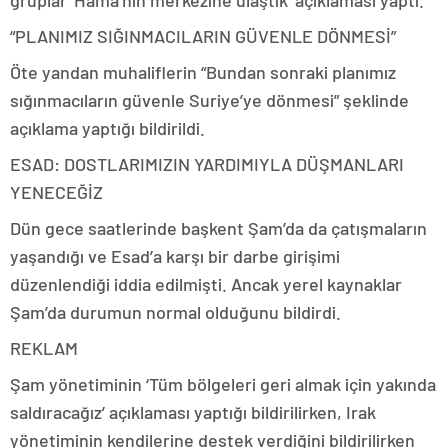
gruplar ‘Hama’nın merkezine ulaştık’ açıklaması yaptı.
“PLANIMIZ SIĞINMACILARIN GÜVENLE DÖNMESİ”
Öte yandan muhaliflerin “Bundan sonraki planımız
sığınmacıların güvenle Suriye’ye dönmesi” şeklinde
açıklama yaptığı bildirildi.
ESAD: DOSTLARIMIZIN YARDIMIYLA DÜŞMANLARI
YENECEĞİZ
Dün gece saatlerinde başkent Şam’da da çatışmaların
yaşandığı ve Esad’a karşı bir darbe girişimi
düzenlendiği iddia edilmişti. Ancak yerel kaynaklar
Şam’da durumun normal olduğunu bildirdi.
REKLAM
Şam yönetiminin ‘Tüm bölgeleri geri almak için yakında
saldıracağız’ açıklaması yaptığı bildirilirken, Irak
yönetiminin kendilerine destek verdiğini bildirilirken