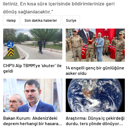
iletiniz. En kısa süre içerisinde bildirimlerinize geri
dönüş sağlanılacaktır.”
Halep
Son dakika haberler
Suriye
CHP’li Alp TBMM’ye ‘skuter’ ile
14 engelli genç bir günlüğüne
geldi
asker oldu
Bakan Kurum: Akdeniz’deki
Araştırma: Dünya iç çekirdeği
deprem herhangi bir hasara
durdu, ters yönde dönüyor