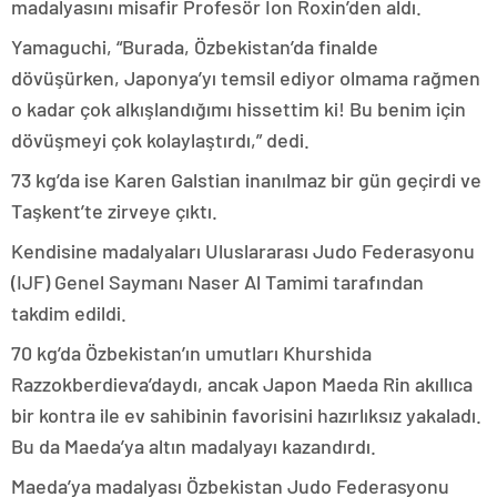
madalyasını misafir Profesör Ion Roxin’den aldı.
Yamaguchi, “Burada, Özbekistan’da finalde
dövüşürken, Japonya’yı temsil ediyor olmama rağmen
o kadar çok alkışlandığımı hissettim ki! Bu benim için
dövüşmeyi çok kolaylaştırdı,” dedi.
73 kg’da ise Karen Galstian inanılmaz bir gün geçirdi ve
Taşkent’te zirveye çıktı.
Kendisine madalyaları Uluslararası Judo Federasyonu
(IJF) Genel Saymanı Naser Al Tamimi tarafından
takdim edildi.
70 kg’da Özbekistan’ın umutları Khurshida
Razzokberdieva’daydı, ancak Japon Maeda Rin akıllıca
bir kontra ile ev sahibinin favorisini hazırlıksız yakaladı.
Bu da Maeda’ya altın madalyayı kazandırdı.
Maeda’ya madalyası Özbekistan Judo Federasyonu