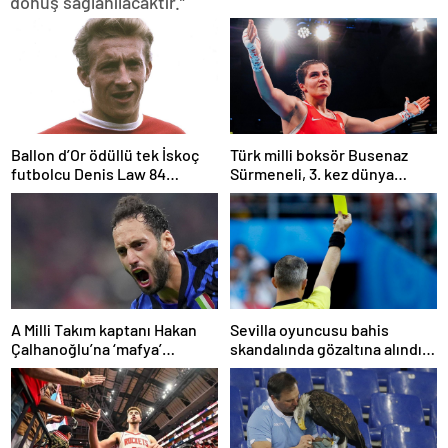
dönüş sağlanılacaktır.”
Ballon d’Or ödüllü tek İskoç
Türk milli boksör Busenaz
futbolcu Denis Law 84
Sürmeneli, 3. kez dünya
yaşında öldü
şampiyonu oldu
A Milli Takım kaptanı Hakan
Sevilla oyuncusu bahis
Çalhanoğlu’na ‘mafya’
skandalında gözaltına alındı:
soruşturmasında ceza
Son dakikalarda sarı kart
görmüş