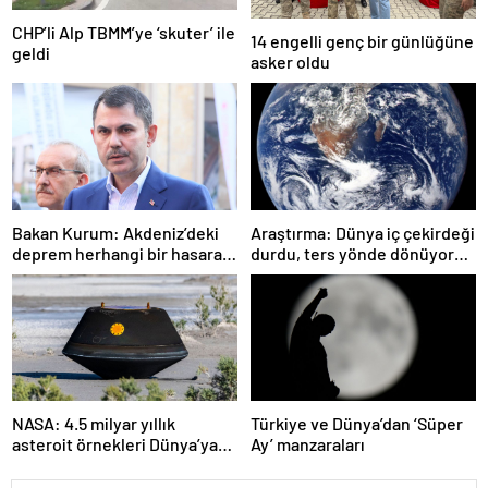
CHP’li Alp TBMM’ye ‘skuter’ ile
14 engelli genç bir günlüğüne
geldi
asker oldu
Bakan Kurum: Akdeniz’deki
Araştırma: Dünya iç çekirdeği
deprem herhangi bir hasara
durdu, ters yönde dönüyor
neden olmadı
olabilir
NASA: 4.5 milyar yıllık
Türkiye ve Dünya’dan ‘Süper
asteroit örnekleri Dünya’ya
Ay’ manzaraları
getirildi; yaşamın
başlangıcına ışık tutabilir