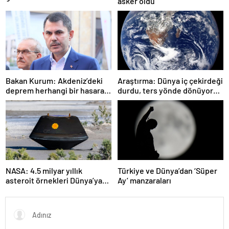
asker oldu
Bakan Kurum: Akdeniz’deki
Araştırma: Dünya iç çekirdeği
deprem herhangi bir hasara
durdu, ters yönde dönüyor
neden olmadı
olabilir
NASA: 4.5 milyar yıllık
Türkiye ve Dünya’dan ‘Süper
asteroit örnekleri Dünya’ya
Ay’ manzaraları
getirildi; yaşamın
başlangıcına ışık tutabilir