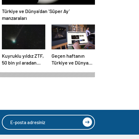
Türkiye ve Dünya’dan ‘Süper Ay’
manzaraları
Kuyruklu yıldız ZTF,
Geçen haftanın
50 bin yıl aradan
Türkiye ve Dünya
sonra Dünya’ya ilk
gündemini takip
kez çok yaklaşacak
ettiniz mi?