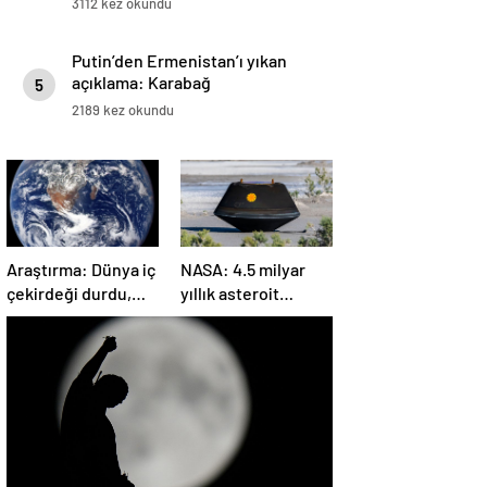
3112 kez okundu
Putin’den Ermenistan’ı yıkan
açıklama: Karabağ
5
Azerbaycan’ın ayrılmaz bir
2189 kez okundu
parçasıdır!
Araştırma: Dünya iç
NASA: 4.5 milyar
çekirdeği durdu,
yıllık asteroit
ters yönde dönüyor
örnekleri Dünya’ya
olabilir
getirildi; yaşamın
başlangıcına ışık
tutabilir