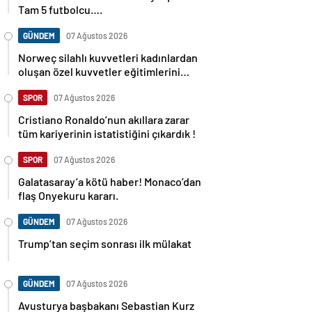
Tam 5 futbolcu….
GÜNDEM
07 Ağustos 2026
Norweç silahlı kuvvetleri kadınlardan
oluşan özel kuvvetler eğitimlerini
başlattı.
SPOR
07 Ağustos 2026
Cristiano Ronaldo’nun akıllara zarar
tüm kariyerinin istatistiğini çıkardık !
SPOR
07 Ağustos 2026
Galatasaray’a kötü haber! Monaco’dan
flaş Onyekuru kararı.
GÜNDEM
07 Ağustos 2026
Trump’tan seçim sonrası ilk mülakat
GÜNDEM
07 Ağustos 2026
Avusturya başbakanı Sebastian Kurz