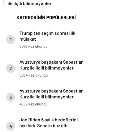
ile ilgili bilinmeyenler
KATEGORİNİN POPÜLERLERİ
Trump’tan seçim sonrası ilk
mülakat
1
8076 kez okundu
Avusturya başbakanı Sebastian
Kurz ile ilgili bilinmeyenler
2
5034 kez okundu
Avusturya başbakanı Sebastian
Kurz ile ilgili bilinmeyenler
3
4987 kez okundu
Joe Biden 6 aylık hedeflerini
açıkladı. Senato buz gibi…
4