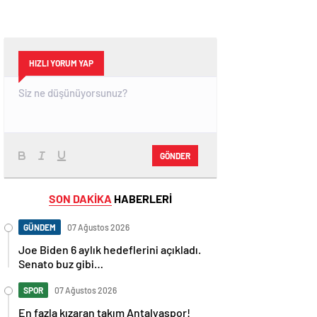
HIZLI YORUM YAP
GÖNDER
SON DAKİKA
HABERLERİ
GÜNDEM
07 Ağustos 2026
Joe Biden 6 aylık hedeflerini açıkladı.
Senato buz gibi…
SPOR
07 Ağustos 2026
En fazla kızaran takım Antalyaspor!