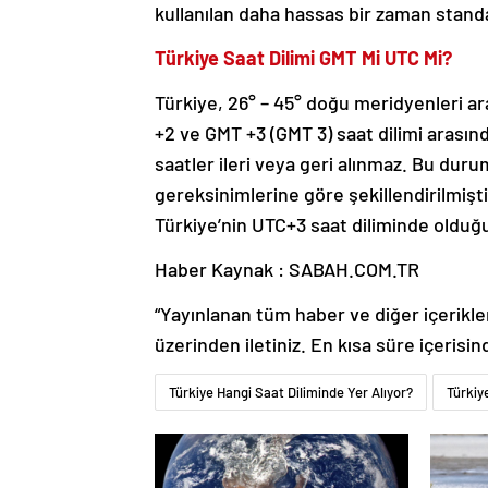
kullanılan daha hassas bir zaman standar
Türkiye Saat Dilimi GMT Mi UTC Mi?
Türkiye, 26° – 45° doğu meridyenleri ara
+2 ve GMT +3 (GMT 3) saat dilimi arasında
saatler ileri veya geri alınmaz. Bu du
gereksinimlerine göre şekillendirilmişt
Türkiye’nin UTC+3 saat diliminde oldu
Haber Kaynak : SABAH.COM.TR
“Yayınlanan tüm haber ve diğer içerikler i
üzerinden iletiniz. En kısa süre içerisin
Türkiye Hangi Saat Diliminde Yer Alıyor?
Türkiy