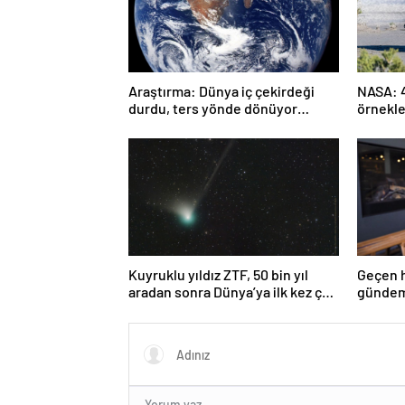
Araştırma: Dünya iç çekirdeği
NASA: 4.
durdu, ters yönde dönüyor
örnekle
olabilir
yaşamın
tutabili
Kuyruklu yıldız ZTF, 50 bin yıl
Geçen h
aradan sonra Dünya’ya ilk kez çok
gündemi
yaklaşacak