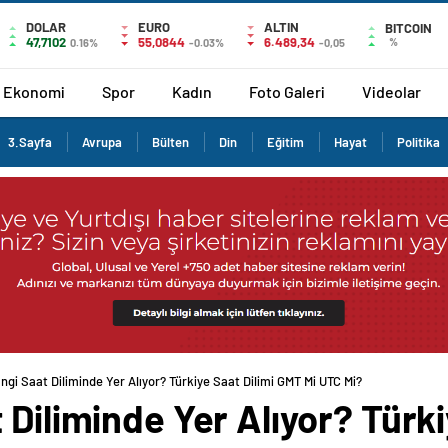
DOLAR
EURO
ALTIN
BITCOIN
47,7102
55,0844
6.489,34
%
0.16%
-0.03%
-0,05
Ekonomi
Spor
Kadın
Foto Galeri
Videolar
3.Sayfa
Avrupa
Bülten
Din
Eğitim
Hayat
Politika
ngi Saat Diliminde Yer Alıyor? Türkiye Saat Dilimi GMT Mi UTC Mi?
 Diliminde Yer Alıyor? Türk