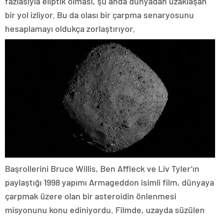
fazlasıyla eliptik olması, şu anda dünyadan uzaklaşan
bir yol izliyor. Bu da olası bir çarpma senaryosunu
hesaplamayı oldukça zorlaştırıyor.
Başrollerini Bruce Willis, Ben Affleck ve Liv Tyler’ın
paylaştığı 1998 yapımı Armageddon isimli film, dünyaya
çarpmak üzere olan bir asteroidin önlenmesi
misyonunu konu ediniyordu. Filmde, uzayda süzülen