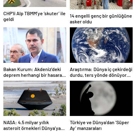
CHP’li Alp TBMM’ye ‘skuter’ ile
14 engelli genç bir günlüğüne
geldi
asker oldu
Bakan Kurum: Akdeniz’deki
Araştırma: Dünya iç çekirdeği
deprem herhangi bir hasara
durdu, ters yönde dönüyor
neden olmadı
olabilir
NASA: 4.5 milyar yıllık
Türkiye ve Dünya’dan ‘Süper
asteroit örnekleri Dünya’ya
Ay’ manzaraları
getirildi; yaşamın