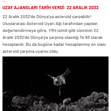
UZAY AJANSLARI TARİH VERDİ: 22 ARALIK 2032
22 Aralık 2032’de Dünya’ya asteroid çarpabilir!
Uluslararası Asteroid Uyarı Ağı tarafından yapılan
değerlendirmeye göre, YR4 isimli gök cisminin 22
Aralık 2032’de Dünya’ya çarpma olasılığı 1’e 83 olarak
hesaplandı. Bu da bugüne kadar hesaplanmış en olası
asteroid çarpma uyarısı oldu.