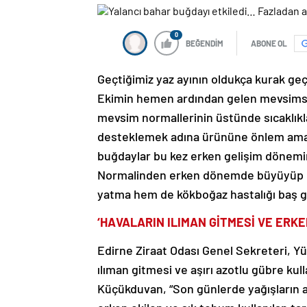
0
BEĞENDİM
ABONE OL
Geçtiğimiz yaz ayının oldukça kurak geçt
Ekimin hemen ardından gelen mevsimsel 
mevsim normallerinin üstünde sıcaklıkla
desteklemek adına ürününe önlem amaçlı
buğdaylar bu kez erken gelişim dönemi
Normalinden erken dönemde büyüyüp bo
yatma hem de kökboğaz hastalığı baş g
‘HAVALARIN ILIMAN GİTMESİ VE ERKE
Edirne Ziraat Odası Genel Sekreteri, Y
ılıman gitmesi ve aşırı azotlu gübre ku
Küçükduvan, “Son günlerde yağışların a