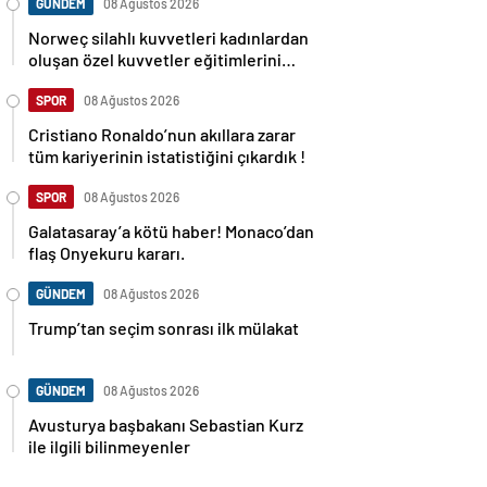
GÜNDEM
08 Ağustos 2026
Norweç silahlı kuvvetleri kadınlardan
oluşan özel kuvvetler eğitimlerini
başlattı.
SPOR
08 Ağustos 2026
Cristiano Ronaldo’nun akıllara zarar
tüm kariyerinin istatistiğini çıkardık !
SPOR
08 Ağustos 2026
Galatasaray’a kötü haber! Monaco’dan
flaş Onyekuru kararı.
GÜNDEM
08 Ağustos 2026
Trump’tan seçim sonrası ilk mülakat
GÜNDEM
08 Ağustos 2026
Avusturya başbakanı Sebastian Kurz
ile ilgili bilinmeyenler