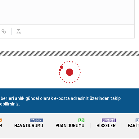
berleri anlık güncel olarak e-posta adresiniz üzerinden takip
ebilirsiniz.
K
TAHMİNİ
LİG
EKONOMİ
E
R
HAVA DURUMU
PUAN DURUMU
HISSELER
PARI