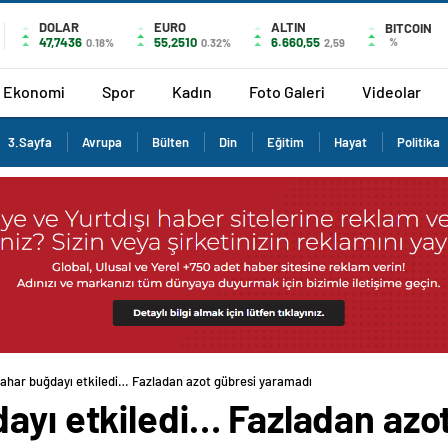
DOLAR
EURO
ALTIN
BITCOIN
47,7436
55,2510
6.660,55
%
0.18%
0.32%
2,59
Ekonomi
Spor
Kadın
Foto Galeri
Videolar
3.Sayfa
Avrupa
Bülten
Din
Eğitim
Hayat
Politika
bahar buğdayı etkiledi… Fazladan azot gübresi yaramadı
dayı etkiledi… Fazladan azo