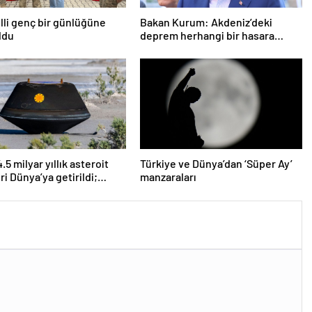
lli genç bir günlüğüne
Bakan Kurum: Akdeniz’deki
ldu
deprem herhangi bir hasara
neden olmadı
5 milyar yıllık asteroit
Türkiye ve Dünya’dan ‘Süper Ay’
ri Dünya’ya getirildi;
manzaraları
 başlangıcına ışık
r