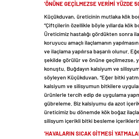
‘ÖNÜNE GEÇİLMEZSE VERİMİ YÜZDE 50
Küçükduvan, üreticinin mutlaka kök boğ
“Çiftçilerin özellikle böyle yıllarda kö
Üreticimiz hastalığı gördükten sonra il
koruyucu amaçlı ilaçlamanın yapılması
ve ilaçlama yapılırsa başarılı olunur. E
şekilde görülür ve önüne geçilmezse, yü
konuştu. Buğdayın kalsiyum ve silisyum 
söyleyen Küçükduvan, “Eğer bitki yatma
kalsiyum ve silisyumun bitkilere uygul
ürünlerle tercih edip de uygulama yapma
gübreleme. Biz kalsiyumu da azot içerikl
üreticimiz bu dönemde kök boğaz ilaçl
silisyum içerikli bitki besleme içeriklerin
‘HAVALARIN SICAK GİTMESİ YATMALA