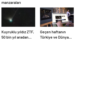
manzaraları
Kuyruklu yıldız ZTF,
Geçen haftanın
50 bin yıl aradan
Türkiye ve Dünya
sonra Dünya’ya ilk
gündemini takip
kez çok yaklaşacak
ettiniz mi?