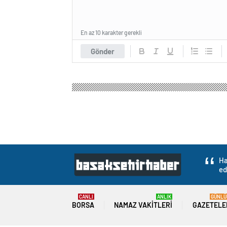
En az 10 karakter gerekli
Gönder
Ha
ed
CANLI
ANLIK
GÜNLÜ
BORSA
NAMAZ VAKITLERI
GAZETELE