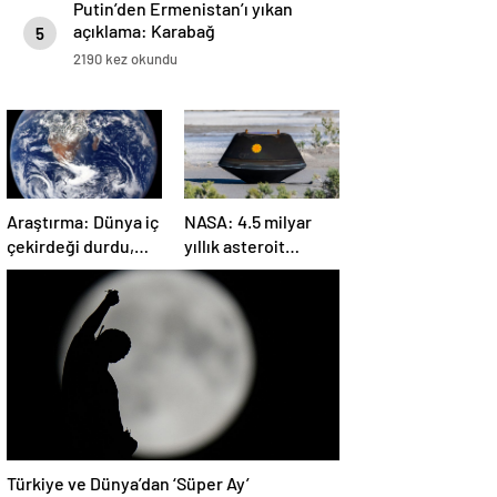
Putin’den Ermenistan’ı yıkan
açıklama: Karabağ
5
Azerbaycan’ın ayrılmaz bir
2190 kez okundu
parçasıdır!
Araştırma: Dünya iç
NASA: 4.5 milyar
çekirdeği durdu,
yıllık asteroit
ters yönde dönüyor
örnekleri Dünya’ya
olabilir
getirildi; yaşamın
başlangıcına ışık
tutabilir
Türkiye ve Dünya’dan ‘Süper Ay’