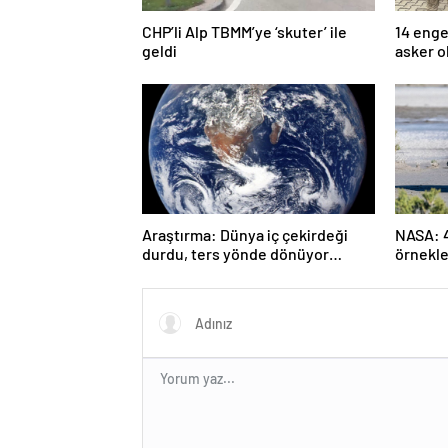
CHP’li Alp TBMM’ye ‘skuter’ ile
14 enge
geldi
asker o
Araştırma: Dünya iç çekirdeği
NASA: 4.
durdu, ters yönde dönüyor
örnekle
olabilir
yaşamın
tutabili