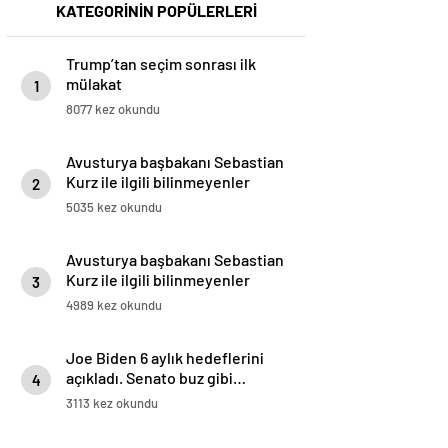
KATEGORİNİN POPÜLERLERİ
Trump’tan seçim sonrası ilk
mülakat
1
8077 kez okundu
Avusturya başbakanı Sebastian
Kurz ile ilgili bilinmeyenler
2
5035 kez okundu
Avusturya başbakanı Sebastian
Kurz ile ilgili bilinmeyenler
3
4989 kez okundu
Joe Biden 6 aylık hedeflerini
açıkladı. Senato buz gibi…
4
3113 kez okundu