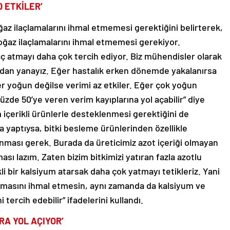
 ETKİLER’
az ilaçlamalarını ihmal etmemesi gerektiğini belirterek,
k boğaz ilaçlamalarını ihmal etmemesi gerekiyor.
aç atmayı daha çok tercih ediyor. Biz mühendisler olarak
ndan yanayız. Eğer hastalık erken dönemde yakalanırsa
ğer yoğun değilse verimi az etkiler. Eğer çok yoğun
zde 50’ye veren verim kayıplarına yol açabilir” diye
içerikli ürünlerle desteklenmesi gerektiğini de
 yaptıysa, bitki besleme ürünlerinden özellikle
anması gerek. Burada da üreticimiz azot içeriği olmayan
sı lazım. Zaten bizim bitkimizi yatıran fazla azotlu
i bir kalsiyum atarsak daha çok yatmayı tetikleriz. Yani
amasını ihmal etmesin, aynı zamanda da kalsiyum ve
i tercih edebilir” ifadelerini kullandı.
RA YOL AÇIYOR’