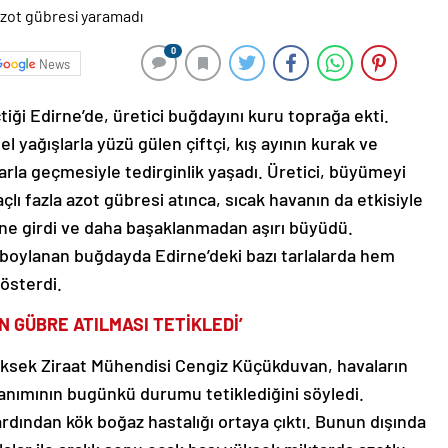
0
News
iği Edirne’de, üretici buğdayını kuru toprağa ekti.
yağışlarla yüzü gülen çiftçi, kış ayının kurak ve
rla geçmesiyle tedirginlik yaşadı. Üretici, büyümeyi
 fazla azot gübresi atınca, sıcak havanın da etkisiyle
ne girdi ve daha başaklanmadan aşırı büyüdü.
ylanan buğdayda Edirne’deki bazı tarlalarda hem
österdi.
N GÜBRE ATILMASI TETİKLEDİ’
üksek Ziraat Mühendisi Cengiz Küçükduvan, havaların
llanımının bugünkü durumu tetiklediğini söyledi.
rdından kök boğaz hastalığı ortaya çıktı. Bunun dışında