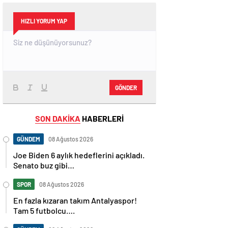
HIZLI YORUM YAP
GÖNDER
SON DAKİKA
HABERLERİ
GÜNDEM
08 Ağustos 2026
Joe Biden 6 aylık hedeflerini açıkladı.
Senato buz gibi…
SPOR
08 Ağustos 2026
En fazla kızaran takım Antalyaspor!
Tam 5 futbolcu….