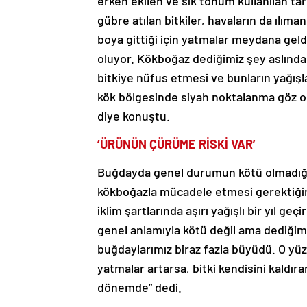
erken ekilen ve sık tohum kullanılan tar
gübre atılan bitkiler, havaların da ılım
boya gittiği için yatmalar meydana gel
oluyor. Kökboğaz dediğimiz şey aslında 
bitkiye nüfus etmesi ve bunların yağışla
kök bölgesinde siyah noktalanma göz ol
diye konuştu.
‘ÜRÜNÜN ÇÜRÜME RİSKİ VAR’
Buğdayda genel durumun kötü olmadığ
kökboğazla mücadele etmesi gerektiğinin
iklim şartlarında aşırı yağışlı bir yıl g
genel anlamıyla kötü değil ama dediğimiz
buğdaylarımız biraz fazla büyüdü. O yü
yatmalar artarsa, bitki kendisini kaldır
dönemde” dedi.