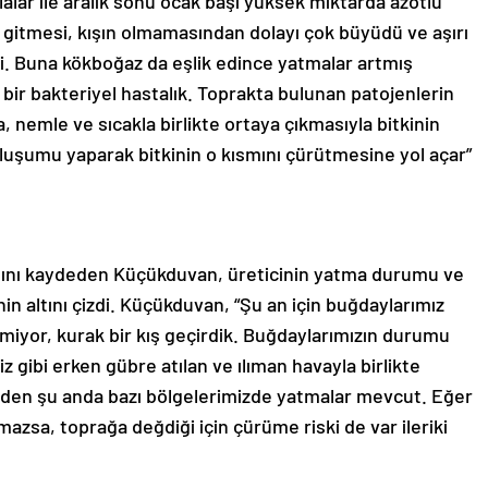
lalar ile aralık sonu ocak başı yüksek miktarda azotlu
an gitmesi, kışın olmamasından dolayı çok büyüdü ve aşırı
di. Buna kökboğaz da eşlik edince yatmalar artmış
bir bakteriyel hastalık. Toprakta bulunan patojenlerin
, nemle ve sıcakla birlikte ortaya çıkmasıyla bitkinin
uşumu yaparak bitkinin o kısmını çürütmesine yol açar”
ını kaydeden Küçükduvan, üreticinin yatma durumu ve
 altını çizdi. Küçükduvan, “Şu an için buğdaylarımız
eçirmiyor, kurak bir kış geçirdik. Buğdaylarımızın durumu
 gibi erken gübre atılan ve ılıman havayla birlikte
zden şu anda bazı bölgelerimizde yatmalar mevcut. Eğer
amazsa, toprağa değdiği için çürüme riski de var ileriki