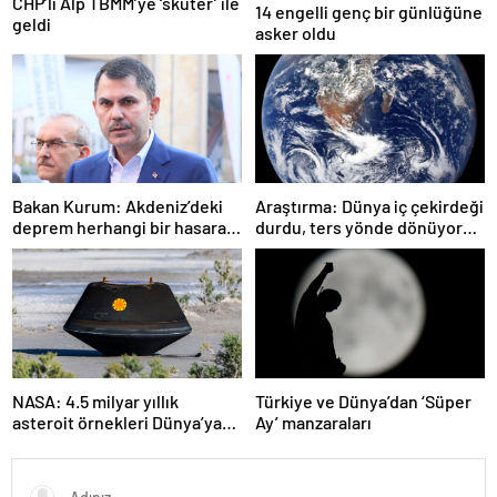
CHP’li Alp TBMM’ye ‘skuter’ ile
14 engelli genç bir günlüğüne
geldi
asker oldu
Bakan Kurum: Akdeniz’deki
Araştırma: Dünya iç çekirdeği
deprem herhangi bir hasara
durdu, ters yönde dönüyor
neden olmadı
olabilir
NASA: 4.5 milyar yıllık
Türkiye ve Dünya’dan ‘Süper
asteroit örnekleri Dünya’ya
Ay’ manzaraları
getirildi; yaşamın
başlangıcına ışık tutabilir