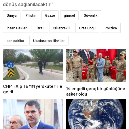
dönüş sağlanılacaktır.”
Dünya
Filistin
Gazze
güncel
Güvenlik
İnsan Hakları
İsrail
Milletvekili
Orta Doğu
Politika
son dakika
Uluslararası İlişkiler
CHP’li Alp TBMM’ye ‘skuter’ ile
14 engelli genç bir günlüğüne
geldi
asker oldu