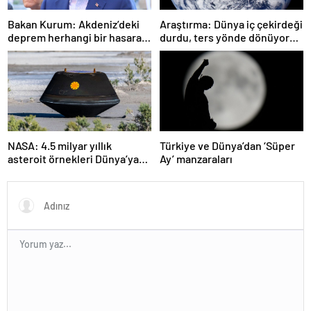
Bakan Kurum: Akdeniz’deki
Araştırma: Dünya iç çekirdeği
deprem herhangi bir hasara
durdu, ters yönde dönüyor
neden olmadı
olabilir
NASA: 4.5 milyar yıllık
Türkiye ve Dünya’dan ‘Süper
asteroit örnekleri Dünya’ya
Ay’ manzaraları
getirildi; yaşamın
başlangıcına ışık tutabilir