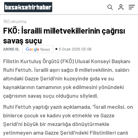
160 okunma
FKÖ: İsrailli milletvekillerinin çağrısı
savaş suçu
5 Ocak 2025 03:06
ABONE OL
News
Filistin Kurtuluş Örgütü (FKÖ) Ulusal Konseyi Başkanı
Ruhi Fettuh, İsrailli aşırı sağcı 8 milletvekilinin, saldırı
altındaki Gazze Şeridi’nin kuzeyinde gıda ve su
kaynaklarının tamamının yok edilmesini yönündeki
çağrısının savaş suçu olduğunu söyledi.
Ruhi Fettuh yaptığı yazılı açıklamada, “İsrail meclisi, on
binlerce çocuk ve kadını yok etmekle ve Gazze
Şeridi’ni büyük bir mezarlığa dönüştürmekle
yetinmeyen ama Gazze Şeridi’ndeki Filistinlileri canlı