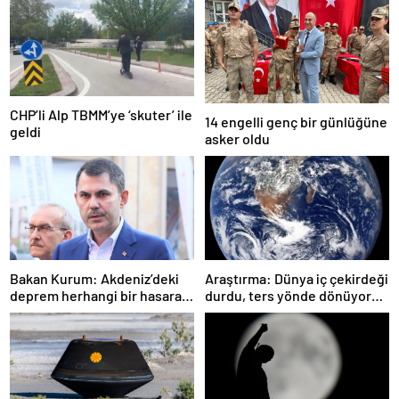
CHP’li Alp TBMM’ye ‘skuter’ ile
14 engelli genç bir günlüğüne
geldi
asker oldu
Bakan Kurum: Akdeniz’deki
Araştırma: Dünya iç çekirdeği
deprem herhangi bir hasara
durdu, ters yönde dönüyor
neden olmadı
olabilir