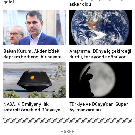
geldi
asker oldu
Bakan Kurum: Akdeniz’deki
Araştırma: Dünya iç çekirdeği
deprem herhangi bir hasara
durdu, ters yönde dönüyor
neden olmadı
olabilir
NASA: 4.5 milyar yıllık
Türkiye ve Dünya’dan ‘Süper
asteroit örnekleri Dünya’ya
Ay’ manzaraları
getirildi; yaşamın
başlangıcına ışık tutabilir
HABER