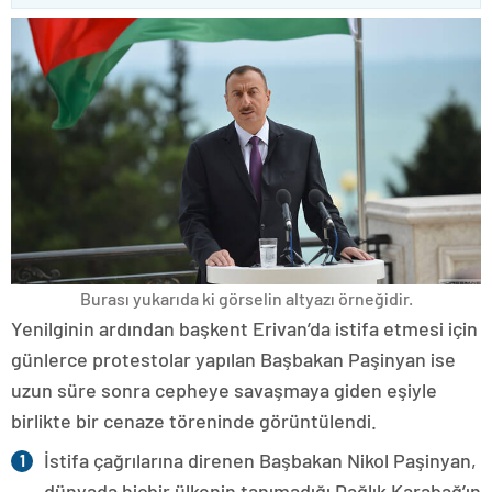
Burası yukarıda ki görselin altyazı örneğidir.
Yenilginin ardından başkent Erivan’da istifa etmesi için
günlerce protestolar yapılan Başbakan Paşinyan ise
uzun süre sonra cepheye savaşmaya giden eşiyle
birlikte bir cenaze töreninde görüntülendi.
İstifa çağrılarına direnen Başbakan Nikol Paşinyan,
dünyada hiçbir ülkenin tanımadığı Dağlık Karabağ’ın