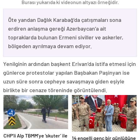
Burası yukarıda ki videonun altyazı örneğidir.
Öte yandan Dağlık Karabağ’da çatışmaları sona
erdiren anlaşma gereği Azerbaycan’a ait
topraklarda bulunan Ermeni siviller ve askerler,
bölgeden ayrılmaya devam ediyor.
Yenilginin ardından başkent Erivan’da istifa etmesi için
günlerce protestolar yapılan Başbakan Paşinyan ise
uzun süre sonra cepheye savaşmaya giden eşiyle
birlikte bir cenaze töreninde görüntülendi.
CHP’li Alp TBMM’ye ‘skuter’ ile
14 engelli genç bir günlüğüne