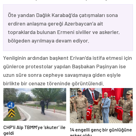
Öte yandan Dağlık Karabağ’da çatışmaları sona
erdiren anlaşma gereği Azerbaycan’a ait
topraklarda bulunan Ermeni siviller ve askerler,
bölgeden ayrılmaya devam ediyor.
Yenilginin ardından başkent Erivan’da istifa etmesi için
günlerce protestolar yapılan Başbakan Paşinyan ise
uzun süre sonra cepheye savaşmaya giden eşiyle
birlikte bir cenaze töreninde görüntülendi.
CHP’li Alp TBMM’ye ‘skuter’ ile
14 engelli genç bir günlüğüne
geldi
asker oldu