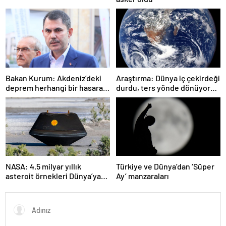
Bakan Kurum: Akdeniz’deki
Araştırma: Dünya iç çekirdeği
deprem herhangi bir hasara
durdu, ters yönde dönüyor
neden olmadı
olabilir
NASA: 4.5 milyar yıllık
Türkiye ve Dünya’dan ‘Süper
asteroit örnekleri Dünya’ya
Ay’ manzaraları
getirildi; yaşamın
başlangıcına ışık tutabilir