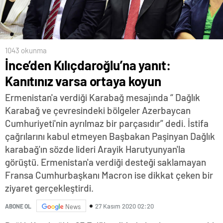
1043 okunma
İnce’den Kılıçdaroğlu’na yanıt:
Kanıtınız varsa ortaya koyun
Ermenistan'a verdiği Karabağ mesajında “ Dağlık
Karabağ ve çevresindeki bölgeler Azerbaycan
Cumhuriyeti'nin ayrılmaz bir parçasıdır” dedi. İstifa
çağrılarını kabul etmeyen Başbakan Paşinyan Dağlık
karabağ'ın sözde lideri Arayik Harutyunyan'la
görüştü. Ermenistan'a verdiği desteği saklamayan
Fransa Cumhurbaşkanı Macron ise dikkat çeken bir
ziyaret gerçekleştirdi.
27 Kasım 2020 02:20
ABONE OL
News